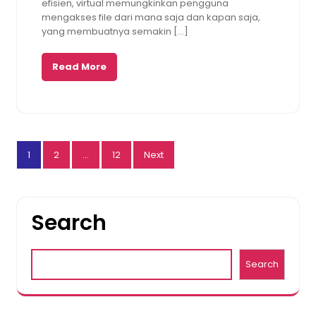
efisien, virtual memungkinkan pengguna
mengakses file dari mana saja dan kapan saja,
yang membuatnya semakin […]
Read More
Posts
1
2
…
12
Next
pagination
Search
Search