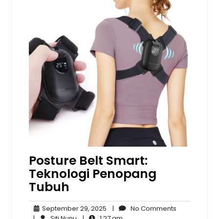
Posture Belt Smart:
Teknologi Penopang
Tubuh
September
No
September 29, 2025
|
No Comments
Siti
29,
1:27
Comments
|
Siti Nunu
|
1:27 am