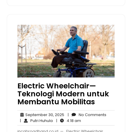
Electric Wheelchair—
Teknologi Modern untuk
Membantu Mobilitas
September
No
September 30, 2025
|
No Comments
Putri
30,
4:18
Comments
|
Putri Huhula
|
4:18 am
Huhula
2025
am
incabroadband.co.id — Electric Wheelchair