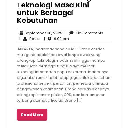
Teknologi Masa Kini
untuk Berbagai
Kebutuhan
September
No
September 30, 2025
|
No Comments
Paulin
30,
6:00
Comments
|
Paulin
|
6:00 am
2025
am
JAKARTA, incabroadband.co.id – Drone cerdas
multiguna adalah pesawat tanpa awak yang
dilengkapi teknologi modern sehingga mampu
melakukan berbagai fungsi. Saya melihat
teknologi ini semakin populer karena tidak hanya
digunakan untuk hobi, tetapi juga untuk kebutuhan
profesional seperti pertanian, pemetaan, hingga
pengawasan keamanan. Drone cerdas biasanya
dilengkapi sensor pintar, GPS, dan kemampuan
terbang otomatis. Evolusi Drone […]
Read More