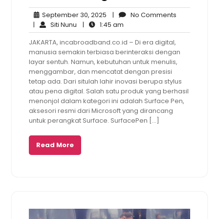
September
No
September 30, 2025
|
No Comments
Siti
30,
1:45
Comments
|
Siti Nunu
|
1:45 am
Nunu
2025
am
JAKARTA, incabroadband.co.id – Di era digital,
manusia semakin terbiasa berinteraksi dengan
layar sentuh. Namun, kebutuhan untuk menulis,
menggambar, dan mencatat dengan presisi
tetap ada. Dari situlah lahir inovasi berupa stylus
atau pena digital. Salah satu produk yang berhasil
menonjol dalam kategori ini adalah Surface Pen,
aksesori resmi dari Microsoft yang dirancang
untuk perangkat Surface. SurfacePen […]
Read More