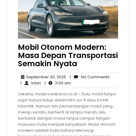
Mobil Otonom Modern:
Masa Depan Transportasi
Semakin Nyata
September
No
September 30, 2025
|
No Comments
Intan
30,
11:00
Comments
|
Intan
|
11:00 am
2025
am
Jakarta, incabroadband.co.id – Dulu, mobil tanpa
sopir hanya hidup dalam film sci-fi atau komik
futuristik. Namun, kini pemandangan mobil yang
melaju sendiri, berhenti di lampu merah, lalu
berbelok dengan mulus tanpa campur tangan
manusia mulai menjadi kenyataan. Mobil otonom
modern adalah bukti bahwa teknologi