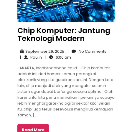
Chip Komputer: Jantung
Teknologi Modern
September
No
September 29, 2025
|
No Comments
Paulin
29,
6:00
Comments
|
Paulin
|
6:00 am
2025
am
JAKARTA, incabroadband.co.id – Chip komputer
adalah inti dari hampir semua perangkat
elektronik yang kita gunakan saat ini. Dengan kata
lain, chip menjadi otak yang mengatur seluruh
sistem agar dapat berfungsi secara optimal. Oleh
karena itu, kita perlu memahami perannya supaya
lebih menghargai teknologi di sekitar kita. Selain
itu, chip juga terus berevolusi mengikuti kemajuan
zaman, […]
Read More