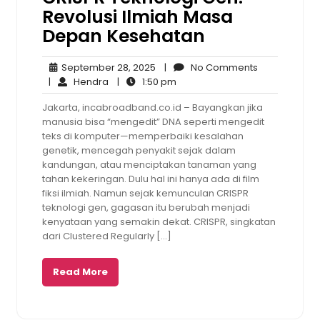
Revolusi Ilmiah Masa
Depan Kesehatan
September
No
September 28, 2025
|
No Comments
Hendra
28,
1:50
Comments
|
Hendra
|
1:50 pm
2025
pm
Jakarta, incabroadband.co.id – Bayangkan jika
manusia bisa “mengedit” DNA seperti mengedit
teks di komputer—memperbaiki kesalahan
genetik, mencegah penyakit sejak dalam
kandungan, atau menciptakan tanaman yang
tahan kekeringan. Dulu hal ini hanya ada di film
fiksi ilmiah. Namun sejak kemunculan CRISPR
teknologi gen, gagasan itu berubah menjadi
kenyataan yang semakin dekat. CRISPR, singkatan
dari Clustered Regularly […]
Read More