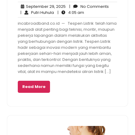
September
No
September 29, 2025
|
No Comments
Putri
29,
4:05
Comments
|
Putri Huhula
|
4:05 am
Huhula
2025
am
incabroadband.co.id — Tespen Listrik telah lama
menjadi alat penting bagi teknisi, montir, maupun
pekerja lapangan dalam melakukan aktivitas
yang berhubungan dengan listrik. Tespen Listrik
hadir sebagai inovasi modern yang membantu
pekerjaan sehari-hari menjadi jauh lebih aman,
praktis, dan terkontrol. Dengan bentuknya yang
sederhana namun memiliki fungsi yang begitu
vital, alat ini mampu mendeteksi aliran listrik […]
Read More