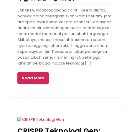
Nunu
2025
am
JAKARTA, incabroadband.co.id – Di era digital,
banyak orang menghabiskan waktu berjam-jam
di depan layar komputer atau ponsel. Kebiasaan
duduk terlalu lama dengan posisi membungkuk
tanpa sadar membuat postur tubuh terganggu.
Akibatnya, muncul masalah kesehatan seperti
nyeri punggung, leher kaku, hingga penurunan
kepercayaan diri. Kesadaran akan pentingnya
postur tubuh semakin meningkat, sehingga
lahirlah berbagai inovasi teknologi […]
Read More
CRISPR Teknologi Gen: