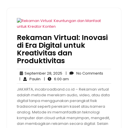
Rekaman Virtual: Inovasi
di Era Digital untuk
Kreativitas dan
Produktivitas
September
No
September 28, 2025
|
No Comments
Paulin
28,
6:00
Comments
|
Paulin
|
6:00 am
2025
am
JAKARTA, incabroadband.co.id – Rekaman virtual
adalah metode merekam audio, video, atau data
digital tanpa menggunakan perangkat fisik
tradisional seperti perekam kaset atau kamera
analog. Metode ini memanfaatkan teknologi
komputer dan cloud untuk menyimpan, mengedit,
dan membagikan rekaman secara digital. Selain