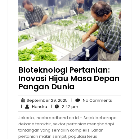
Bioteknologi Pertanian:
Inovasi Hijau Masa Depan
Pangan Dunia
September
No
September 29, 2025
|
No Comments
Hendra
29,
2:42
Comments
|
Hendra
|
2:42 pm
2025
pm
Jakarta, incabroadband.co.id – Sejak beberapa
dekade terakhir, sektor pertanian menghadapi
tantangan yang semakin kompleks. Lahan
pertanian makin sempit, populasi terus