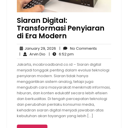
Siaran Digital:
Transformasi Penyiaran
di Era Modern
January
No
January 29, 2026
|
No Comments
Arvin
29,
6:52
Comments
|
Arvin Dio
|
6:52 pm
Dio
2026
pm
Jakarta, incabroadband.co.id – Siaran digital
menjadi tonggak penting dalam evolusi teknologi
penyiaran modern. Siaran tidak hanya
menggantikan sistem analog, tetapi juga
mengubah cara masyarakat menikmati informasi,
hiburan, dan konten edukatif secara lebih efisien
dan berkualitas. Di tengah percepatan teknologi
dan perubahan perilaku konsumsi media,
kehadiran siaran digital menjadi jawaban atas
kebutuhan akan tayangan yang lebih […]