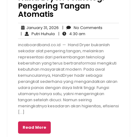
Pengering Tangan
Atomatis
January
No
January 31, 2026
|
No Comments
Putri
31,
4:30
Comments
|
Putri Huhula
|
4:30 am
Huhula
2026
am
incaboardband.co.id — Hand Dryer bukanlah
sekadar alat pengering tangan, melainkan
representasi dari perkembangan teknologi
kebersihan yang terus bertransformasi mengikuti
kebutuhan masyarakat modern. Pada awal
kemunculannya, HandDryer hadir sebagai
perangkat sederhana yang mengandalkan aliran
udara panas dengan daya listrik tinggi. Fungsi
utamanya hanya satu, yakni mengeringkan
tangan setelah dicuci. Namun seiring
meningkatnya kesadaran akan higienitas, efisiensi
[…]
Read More