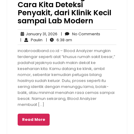
Cara Kita Deteksi
Penyakit, dari Klinik Kecil
sampai Lab Modern
January
No
January 31, 2026
|
No Comments
Paulin
31,
6:38
Comments
|
Paulin
|
6:38 am
2026
am
incabroadband.co.id – Blood Analyzer mungkin
terdengar seperti alat “khusus rumah sakit besar,”
padahal jejaknya sudah makin dekat ke
keseharian kita. Kamu datang ke klinik, ambil
nomor, sebentar kemudian petugas bilang
hasilnya sudah keluar. Dulu, proses seperti itu
sering identik dengan menunggu lama, bolak-
balik, atau minimal menahan rasa cemas sampai
besok. Namun sekarang, Blood Analyzer
membuat […]
Read More