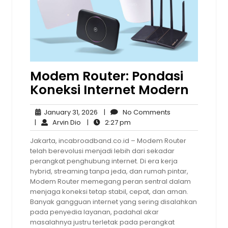
Modem Router: Pondasi
Koneksi Internet Modern
January
No
January 31, 2026
|
No Comments
Arvin
31,
2:27
Comments
|
Arvin Dio
|
2:27 pm
Dio
2026
pm
Jakarta, incabroadband.co.id – Modem Router
telah berevolusi menjadi lebih dari sekadar
perangkat penghubung internet. Di era kerja
hybrid, streaming tanpa jeda, dan rumah pintar,
Modem Router memegang peran sentral dalam
menjaga koneksi tetap stabil, cepat, dan aman.
Banyak gangguan internet yang sering disalahkan
pada penyedia layanan, padahal akar
masalahnya justru terletak pada perangkat