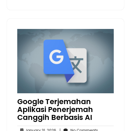
Google Terjemahan
Aplikasi Penerjemah
Canggih Berbasis AI
January
No
January 31, 2026
|
No Comments