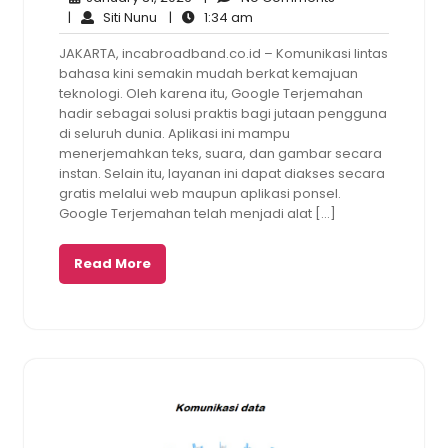
Siti
31,
1:34
Comments
|
Siti Nunu
|
1:34 am
Nunu
2026
am
JAKARTA, incabroadband.co.id – Komunikasi lintas
bahasa kini semakin mudah berkat kemajuan
teknologi. Oleh karena itu, Google Terjemahan
hadir sebagai solusi praktis bagi jutaan pengguna
di seluruh dunia. Aplikasi ini mampu
menerjemahkan teks, suara, dan gambar secara
instan. Selain itu, layanan ini dapat diakses secara
gratis melalui web maupun aplikasi ponsel.
Google Terjemahan telah menjadi alat […]
Read More