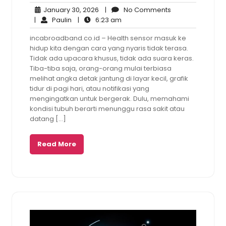
January
No
January 30, 2026
|
No Comments
Paulin
30,
6:23
Comments
|
Paulin
|
6:23 am
2026
am
incabroadband.co.id – Health sensor masuk ke
hidup kita dengan cara yang nyaris tidak terasa.
Tidak ada upacara khusus, tidak ada suara keras.
Tiba-tiba saja, orang-orang mulai terbiasa
melihat angka detak jantung di layar kecil, grafik
tidur di pagi hari, atau notifikasi yang
mengingatkan untuk bergerak. Dulu, memahami
kondisi tubuh berarti menunggu rasa sakit atau
datang […]
Read More