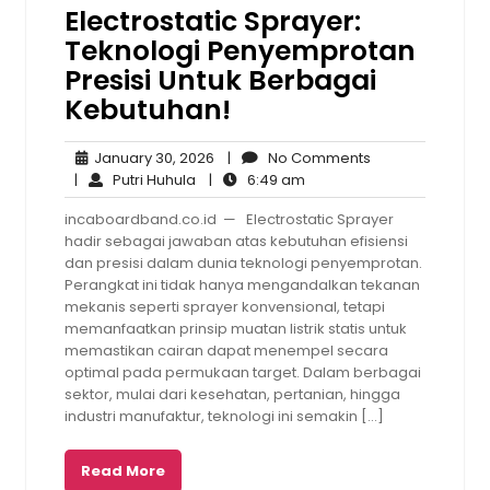
Electrostatic Sprayer:
Teknologi Penyemprotan
Presisi Untuk Berbagai
Kebutuhan!
January
No
January 30, 2026
|
No Comments
Putri
30,
6:49
Comments
|
Putri Huhula
|
6:49 am
Huhula
2026
am
incaboardband.co.id — Electrostatic Sprayer
hadir sebagai jawaban atas kebutuhan efisiensi
dan presisi dalam dunia teknologi penyemprotan.
Perangkat ini tidak hanya mengandalkan tekanan
mekanis seperti sprayer konvensional, tetapi
memanfaatkan prinsip muatan listrik statis untuk
memastikan cairan dapat menempel secara
optimal pada permukaan target. Dalam berbagai
sektor, mulai dari kesehatan, pertanian, hingga
industri manufaktur, teknologi ini semakin […]
Read More