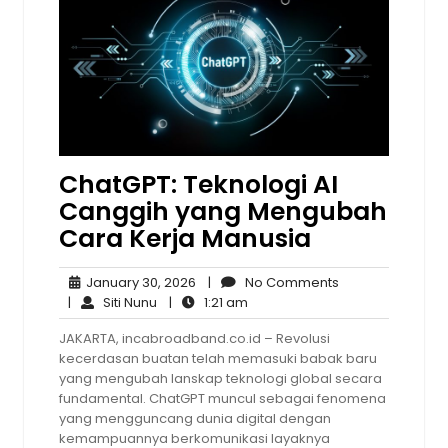
ChatGPT: Teknologi AI
Canggih yang Mengubah
Cara Kerja Manusia
January
No
January 30, 2026
|
No Comments
Siti
30,
1:21
Comments
|
Siti Nunu
|
1:21 am
Nunu
2026
am
JAKARTA, incabroadband.co.id – Revolusi
kecerdasan buatan telah memasuki babak baru
yang mengubah lanskap teknologi global secara
fundamental. ChatGPT muncul sebagai fenomena
yang mengguncang dunia digital dengan
kemampuannya berkomunikasi layaknya