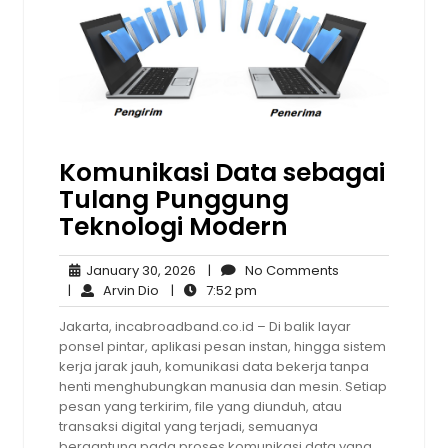
Komunikasi Data sebagai
Tulang Punggung
Teknologi Modern
January
No
January 30, 2026
|
No Comments
Arvin
30,
7:52
Comments
|
Arvin Dio
|
7:52 pm
Dio
2026
pm
Jakarta, incabroadband.co.id – Di balik layar
ponsel pintar, aplikasi pesan instan, hingga sistem
kerja jarak jauh, komunikasi data bekerja tanpa
henti menghubungkan manusia dan mesin. Setiap
pesan yang terkirim, file yang diunduh, atau
transaksi digital yang terjadi, semuanya
bergantung pada proses komunikasi data yang