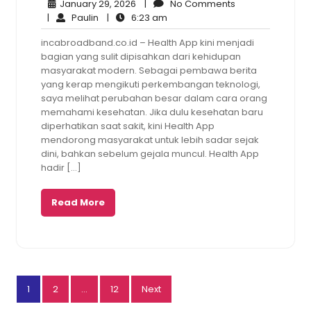
January
No
January 29, 2026
|
No Comments
Paulin
29,
6:23
Comments
|
Paulin
|
6:23 am
2026
am
incabroadband.co.id – Health App kini menjadi
bagian yang sulit dipisahkan dari kehidupan
masyarakat modern. Sebagai pembawa berita
yang kerap mengikuti perkembangan teknologi,
saya melihat perubahan besar dalam cara orang
memahami kesehatan. Jika dulu kesehatan baru
diperhatikan saat sakit, kini Health App
mendorong masyarakat untuk lebih sadar sejak
dini, bahkan sebelum gejala muncul. Health App
hadir […]
Read More
Posts
1
2
…
12
Next
pagination