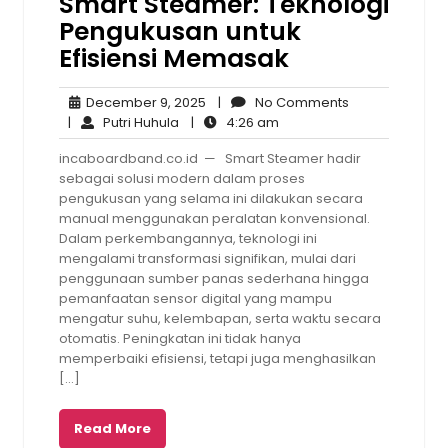
Smart Steamer: Teknologi
Pengukusan untuk
Efisiensi Memasak
December
No
December 9, 2025
|
No Comments
Putri
9,
4:26
Comments
|
Putri Huhula
|
4:26 am
Huhula
2025
am
incaboardband.co.id — Smart Steamer hadir
sebagai solusi modern dalam proses
pengukusan yang selama ini dilakukan secara
manual menggunakan peralatan konvensional.
Dalam perkembangannya, teknologi ini
mengalami transformasi signifikan, mulai dari
penggunaan sumber panas sederhana hingga
pemanfaatan sensor digital yang mampu
mengatur suhu, kelembapan, serta waktu secara
otomatis. Peningkatan ini tidak hanya
memperbaiki efisiensi, tetapi juga menghasilkan
[…]
Read More