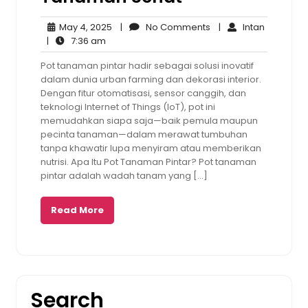
May
No
Intan
May 4, 2025
|
No Comments
|
Intan
7:36
4,
Comments
|
7:36 am
am
2025
Pot tanaman pintar hadir sebagai solusi inovatif
dalam dunia urban farming dan dekorasi interior.
Dengan fitur otomatisasi, sensor canggih, dan
teknologi Internet of Things (IoT), pot ini
memudahkan siapa saja—baik pemula maupun
pecinta tanaman—dalam merawat tumbuhan
tanpa khawatir lupa menyiram atau memberikan
nutrisi. Apa Itu Pot Tanaman Pintar? Pot tanaman
pintar adalah wadah tanam yang […]
Read More
Search