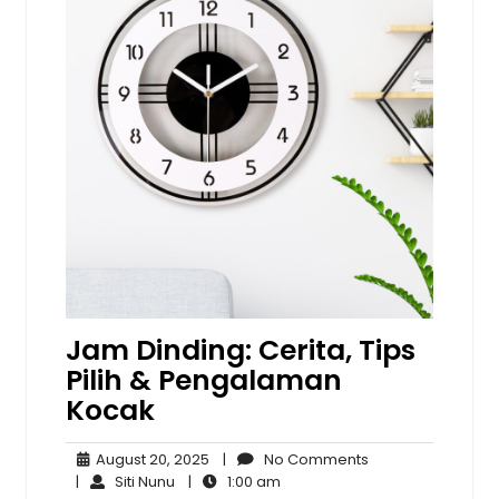
Jam Dinding: Cerita, Tips
Pilih & Pengalaman
Kocak
August
No
August 20, 2025
|
No Comments
Siti
20,
1:00
Comments
|
Siti Nunu
|
1:00 am