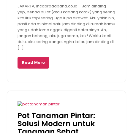
Nunu
2025
am
JAKARTA, incabroadband.co.id – Jam dinding—
yep, benda bulat (atau kadang kotak) yang sering
kita lirik tapi sering juga lupa dirawat. Aku yakin nih,
pasti ada minimal satu jam dinding di rumah kamu
yang udah lama nggak diganti baterainya. Ah,
jangan bohong, aku juga sama, kok! Waktu kecil
dulu, aku sering banget ngira kalau jam dinding di
[…]
Read More
Pot Tanaman Pintar:
Solusi Modern untuk
Tanaman Sehat