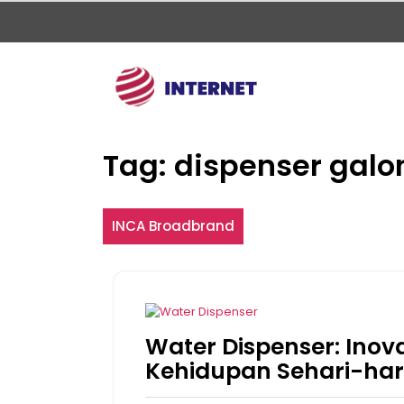
Skip
to
content
Tag:
dispenser galo
INCA Broadbrand
Water Dispenser: Inova
Kehidupan Sehari-har