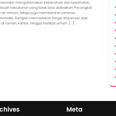
g semakin mengutamakan kebersihan dan kesehatan,
ebuah kebutuhan yang tidak bisa diabaikan. Perangkat
air minum, tetapi juga memberikan jaminan
si otomatis. Dengan memadukan fungsi dispenser dan
n di rumah, kantor, hingga fasilitas umum. […]
chives
Meta