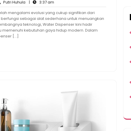
Putri
3:37
Putri Huhula
|
3:37 am
ents
Huhula
am
ah mengalami evolusi yang cukup signifikan dari
ya berfungsi sebagai alat sederhana untuk menuangkan
kembangnya teknologi, Water Dispenser kini hadir
pu memenuhi kebutuhan gaya hidup modern. Dalam
penser […]