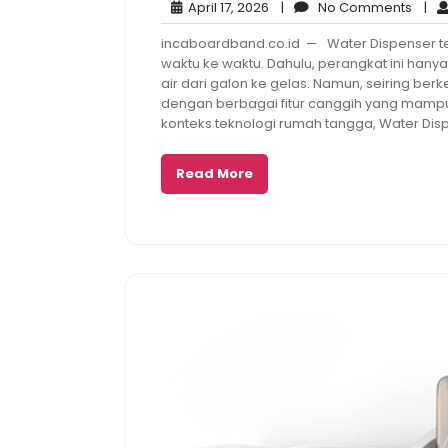
April
No
April 17, 2026
|
No Comments
|
17,
Comm
incaboardband.co.id — Water Dispenser tel
2026
waktu ke waktu. Dahulu, perangkat ini han
air dari galon ke gelas. Namun, seiring ber
dengan berbagai fitur canggih yang mam
konteks teknologi rumah tangga, Water Dis
Read More