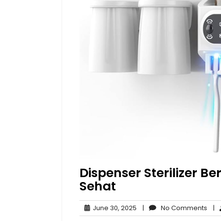
Dispenser Sterilizer B
Sehat
June
No
June 30, 2025
|
No Comments
|
30,
Com