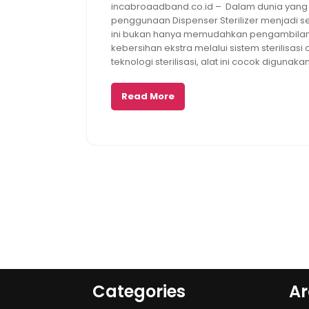
incabroaadband.co.id – Dalam dunia yan
2025
penggunaan Dispenser Sterilizer menjadi s
ini bukan hanya memudahkan pengambilan 
kebersihan ekstra melalui sistem sterilisa
teknologi sterilisasi, alat ini cocok digunaka
Read More
Categories
Ar