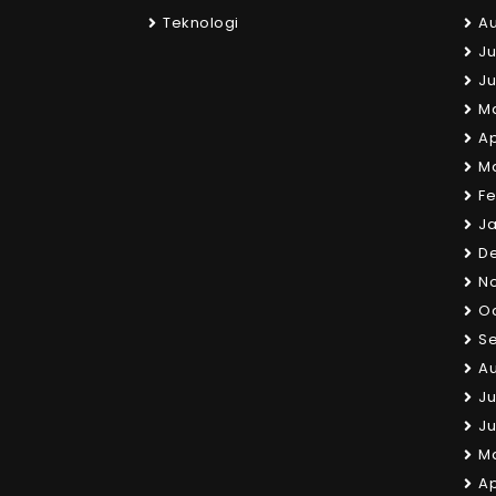
Teknologi
Au
Ju
Ju
M
Ap
M
Fe
Ja
D
N
Oc
S
Au
Ju
Ju
M
Ap