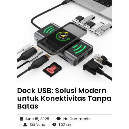
Dock USB: Solusi Modern
untuk Konektivitas Tanpa
Batas
June
No
June 15, 2025
|
No Comments
Siti
15,
1:02
Comments
|
Siti Nunu
|
1:02 am