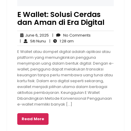
E Wallet: Solusi Cerdas
dan Aman di Era Digital
June
No
June 6, 2025
|
No Comments
Siti
6,
1:28
Comments
|
Siti Nunu
|
1:28 am
Nunu
2025
am
E Wallet atau dompet digital adalah aplikasi atau
platform yang memungkinkan pengguna
menyimpan uang dalam bentuk digital. Dengan e-
wallet, pengguna dapat melakukan transaksi
keuangan tanpa perlu membawa uang tunai atau
kartu fisik. Dalam era digital seperti sekarang,
ewallet menjadi pilihan utama dalam berbagai
aktivitas pembayaran. Keunggulan E Wallet
Dibandingkan Metode Konvensional Penggunaan
e-wallet memiliki banyak […]
Read More