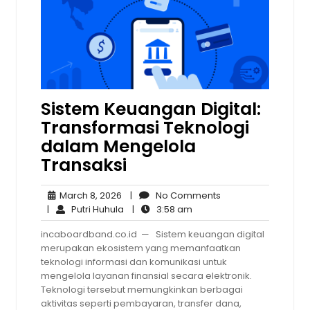
Sistem Keuangan Digital:
Transformasi Teknologi
dalam Mengelola
Transaksi
March
No
March 8, 2026
|
No Comments
8,
Putri
3:58
Comments
|
Putri Huhula
|
3:58 am
2026
Huhula
am
incaboardband.co.id — Sistem keuangan digital
merupakan ekosistem yang memanfaatkan
teknologi informasi dan komunikasi untuk
mengelola layanan finansial secara elektronik.
Teknologi tersebut memungkinkan berbagai
aktivitas seperti pembayaran, transfer dana,