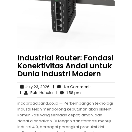
Industrial Router: Fondasi
Konektivitas Andal untuk
Dunia Industri Modern
July
No
July 23, 2026
|
No Comments
23,
Putri
1:58
Comments
|
Putri Huhula
|
1:58 pm
2026
Huhula
pm
incabroadband.co.id — Perkembangan teknologi
industri telah mendorong kebutuhan akan sistem
komunikasi yang semakin cepat, aman, dan
dapat diandalkan. Di tengah transformasi menuju
Industri 4.0, berbagai perangkat produksi kini