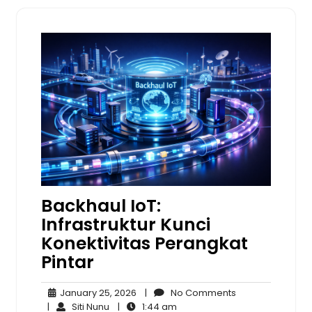
Backhaul IoT:
Infrastruktur Kunci
Konektivitas Perangkat
Pintar
January
No
January 25, 2026
|
No Comments
Siti
25,
1:44
Comments
|
Siti Nunu
|
1:44 am