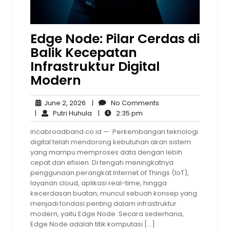
Edge Node: Pilar Cerdas di
Balik Kecepatan
Infrastruktur Digital
Modern
June
No
June 2, 2026
|
No Comments
2,
Putri
2:35
Comments
|
Putri Huhula
|
2:35 pm
2026
Huhula
pm
incabroadband.co.id — Perkembangan teknologi
digital telah mendorong kebutuhan akan sistem
yang mampu memproses data dengan lebih
cepat dan efisien. Di tengah meningkatnya
penggunaan perangkat Internet of Things (IoT),
layanan cloud, aplikasi real-time, hingga
kecerdasan buatan, muncul sebuah konsep yang
menjadi fondasi penting dalam infrastruktur
modern, yaitu Edge Node. Secara sederhana,
Edge Node adalah titik komputasi […]