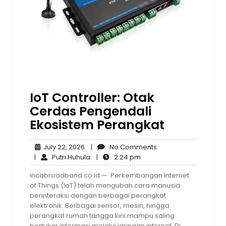
IoT Controller: Otak
Cerdas Pengendali
Ekosistem Perangkat
July
No
July 22, 2026
|
No Comments
22,
Putri
2:24
Comments
|
Putri Huhula
|
2:24 pm
2026
Huhula
pm
incabroadband.co.id — Perkembangan Internet
of Things (IoT) telah mengubah cara manusia
berinteraksi dengan berbagai perangkat
elektronik. Berbagai sensor, mesin, hingga
perangkat rumah tangga kini mampu saling
bertukar informasi melalui jaringan internet. Di