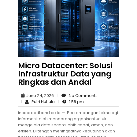
Micro Datacenter: Solusi
Infrastruktur Data yang
Ringkas dan Andal
June
No
June 24, 2026
|
No Comments
24,
Putri
1:58
Comments
|
Putri Huhula
|
1:58 pm
2026
Huhula
pm
incabroadband.co.id — Perkembangan teknologi
informasi telah mendorong organisasi untuk
mengelola data secara lebih cepat, aman, dan
efisien. Di tengah meningkatnya kebutuhan akan