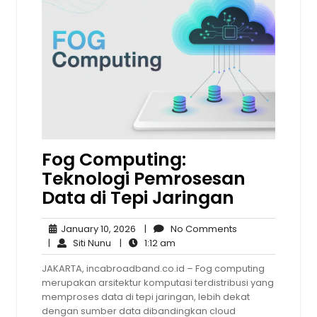
Fog Computing:
Teknologi Pemrosesan
Data di Tepi Jaringan
January
No
January 10, 2026
|
No Comments
Siti
10,
1:12
Comments
|
Siti Nunu
|
1:12 am
Nunu
2026
am
JAKARTA, incabroadband.co.id – Fog computing
merupakan arsitektur komputasi terdistribusi yang
memproses data di tepi jaringan, lebih dekat
dengan sumber data dibandingkan cloud