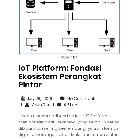
IoT Platform: Fondasi
Ekosistem Perangkat
Pintar
July
No
July 28, 2026
|
No Comments
Arvin
28,
9:51
Comments
|
Arvin Dio
|
9:51 am
Dio
2026
am
Jakarta, incabroadband.co.id – IoT Platform
menjadi salah satu teknologi yang semakin sering
dibicarakan seiring berkembangnya transformasi
digital di berbagai sektor. Mulai dari rumah pintar,