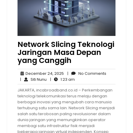
Network Slicing Teknologi
Jaringan Masa Depan
yang Canggih
December
No
December 24, 2025
|
No Comments
Siti
24,
1:23
Comments
|
Siti Nunu
|
1:23 am
Nunu
2025
am
JAKARTA, incabroadband.co.id – Perkembangan
teknologi telekomunikasi terus melaju dengan
berbagai inovasi yang mengubah cara manusia
terhubung satu sama lain. Network Slicing menjadi
salah satu terobosan paling revolusioner dalam
dunia jaringan yang memungkinkan operator
membagi satu infrastruktur fisik menjadi
beberapa jaringan virtual independen. Konsep