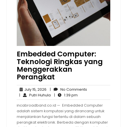
Embedded Computer:
Teknologi Ringkas yang
Menggerakkan
Perangkat
July
No
July 15, 2026
|
No Comments
15,
Putri
1:39
Comments
|
Putri Huhula
|
1:39 pm
2026
Huhula
pm
incabroadband.co.id — Embedded Computer
adalah sistem komputasi yang dirancang untuk
menjalankan fungsi tertentu di dalam sebuah
perangkat elektronik. Berbeda dengan komputer