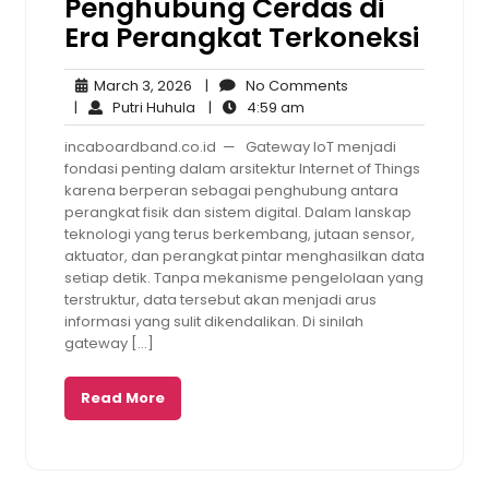
Penghubung Cerdas di
Era Perangkat Terkoneksi
March
No
March 3, 2026
|
No Comments
3,
Putri
4:59
Comments
|
Putri Huhula
|
4:59 am
2026
Huhula
am
incaboardband.co.id — Gateway IoT menjadi
fondasi penting dalam arsitektur Internet of Things
karena berperan sebagai penghubung antara
perangkat fisik dan sistem digital. Dalam lanskap
teknologi yang terus berkembang, jutaan sensor,
aktuator, dan perangkat pintar menghasilkan data
setiap detik. Tanpa mekanisme pengelolaan yang
terstruktur, data tersebut akan menjadi arus
informasi yang sulit dikendalikan. Di sinilah
gateway […]
Read More