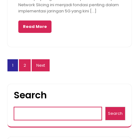
Network Slicing ini menjadi fondasi penting dalam
implementasi jaringan 5G yang kini […]
Read More
Posts
1
2
Next
pagination
Search
Search