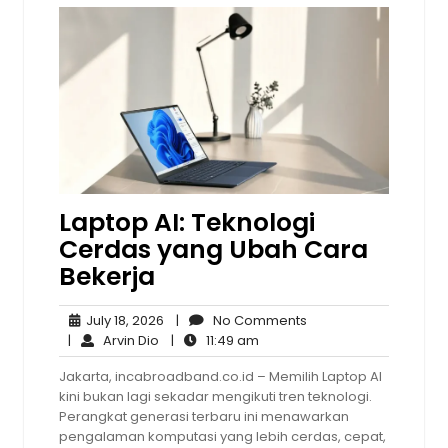
Laptop AI: Teknologi
Cerdas yang Ubah Cara
Bekerja
July
No
July 18, 2026
|
No Comments
Arvin
18,
11:49
Comments
|
Arvin Dio
|
11:49 am
Dio
2026
am
Jakarta, incabroadband.co.id – Memilih Laptop AI
kini bukan lagi sekadar mengikuti tren teknologi.
Perangkat generasi terbaru ini menawarkan
pengalaman komputasi yang lebih cerdas, cepat,