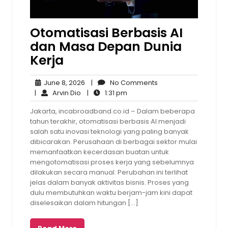
Otomatisasi Berbasis AI
dan Masa Depan Dunia
Kerja
June
No
June 8, 2026
|
No Comments
Arvin
8,
1:31
Comments
|
Arvin Dio
|
1:31 pm
Dio
2026
pm
Jakarta, incabroadband.co.id – Dalam beberapa
tahun terakhir, otomatisasi berbasis AI menjadi
salah satu inovasi teknologi yang paling banyak
dibicarakan. Perusahaan di berbagai sektor mulai
memanfaatkan kecerdasan buatan untuk
mengotomatisasi proses kerja yang sebelumnya
dilakukan secara manual. Perubahan ini terlihat
jelas dalam banyak aktivitas bisnis. Proses yang
dulu membutuhkan waktu berjam-jam kini dapat
diselesaikan dalam hitungan […]