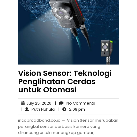
Vision Sensor: Teknologi
Penglihatan Cerdas
untuk Otomasi
July
No
July 25, 2026
|
No Comments
25,
Putri
2:08
Comments
|
Putri Huhula
|
2:08 pm
2026
Huhula
pm
incabroadband.co.id — Vision Sensor merupakan
perangkat sensor berbasis kamera yang
dirancang untuk menangkap gambar,