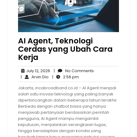
AI Agent, Teknologi
Cerdas yang Ubah Cara
Kerja
July
No
July 12, 2026
|
No Comments
Arvin
12,
2:56
Comments
|
Arvin Dio
|
2:56 pm
Dio
2026
pm
Jakarta, incabroadband.co.id – AI Agent menjadi
salah satu inovasi teknologi yang paling banyak
diperbincangkan dalam beberapa tahun terakhir.
Berbeda dengan chatbot biasa yang hanya
menjawab pertanyaan berdasarkan perintah
pengguna, AI Agent mampu mengambil
keputusan, menjalankan serangkaian tugas,
hingga beradaptasi dengan kondisi yang
berubah tanpa harus menerima instruksi secara