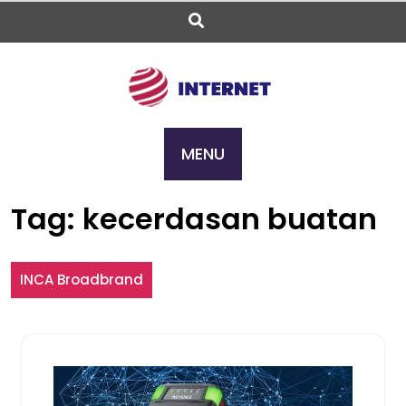
Skip
to
content
MENU
Tag:
kecerdasan buatan
INCA Broadbrand