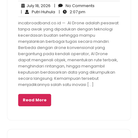
July
No
July 18, 2026
|
No Comments
18,
Putri
2:07
Comments
|
Putri Huhula
|
2:07 pm
2026
Huhula
pm
incabroadband.co.id — AI Drone adalah pesawat
tanpa awak yang dipadukan dengan teknologi
kecerdasan buatan sehingga mampu
menjalankan berbagai tugas secara mandiri.
Berbeda dengan drone konvensional yang
bergantung pada kendali operator, AI Drone
dapat mengenali objek, menentukan rute terbaik,
menghindari rintangan, hingga mengambil
keputusan berdasarkan data yang dikumpulkan
secara langsung. Kemampuan tersebut
menjadikannya salah satu inovasi […]
Read More