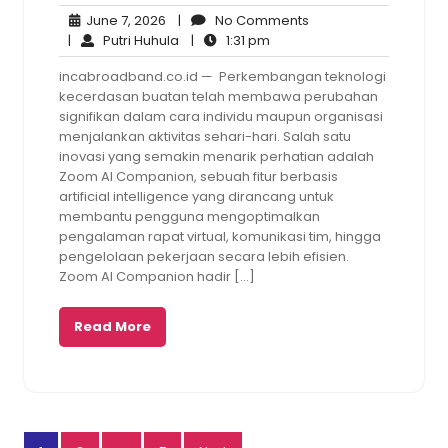
June
No
June 7, 2026
|
No Comments
7,
Putri
1:31
Comments
|
Putri Huhula
|
1:31 pm
2026
Huhula
pm
incabroadband.co.id — Perkembangan teknologi
kecerdasan buatan telah membawa perubahan
signifikan dalam cara individu maupun organisasi
menjalankan aktivitas sehari-hari. Salah satu
inovasi yang semakin menarik perhatian adalah
Zoom AI Companion, sebuah fitur berbasis
artificial intelligence yang dirancang untuk
membantu pengguna mengoptimalkan
pengalaman rapat virtual, komunikasi tim, hingga
pengelolaan pekerjaan secara lebih efisien.
Zoom AI Companion hadir […]
Read More
Posts