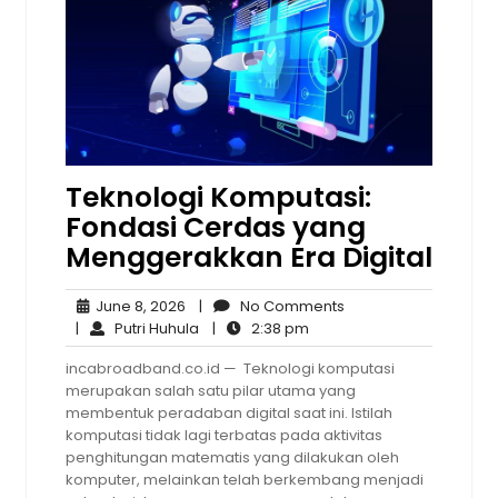
Teknologi Komputasi:
Fondasi Cerdas yang
Menggerakkan Era Digital
June
No
June 8, 2026
|
No Comments
8,
Putri
2:38
Comments
|
Putri Huhula
|
2:38 pm
2026
Huhula
pm
incabroadband.co.id — Teknologi komputasi
merupakan salah satu pilar utama yang
membentuk peradaban digital saat ini. Istilah
komputasi tidak lagi terbatas pada aktivitas
penghitungan matematis yang dilakukan oleh
komputer, melainkan telah berkembang menjadi