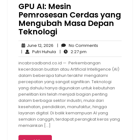
GPU AI: Mesin
Pemrosesan Cerdas yang
Mengubah Masa Depan
Teknologi
June
No
June 12, 2026
|
No Comments
12,
Putri
2:27
Comments
|
Putri Huhula
|
2:27 pm
2026
Huhula
pm
incabroadband.co.id — Perkembangan
kecerdasan buatan atau Artificial Intelligence (AI)
dalam beberapa tahun terakhir mengalami
percepatan yang sangat signifikan. Teknologi
yang dahulu hanya digunakan untuk kebutuhan
penelitian kini telah menjadi bagian penting
dalam berbagai sektor industri, mulai dari
kesehatan, pendidikan, manufaktur, hingga
layanan digital. Di balik kemampuan AI yang
semakin canggih, terdapat perangkat keras yang
memainkan […]