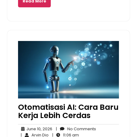
Read More
Otomatisasi AI: Cara Baru
Kerja Lebih Cerdas
June
No
June 10, 2026
|
No Comments
Arvin
10,
11:06
Comments
|
Arvin Dio
|
11:06 am