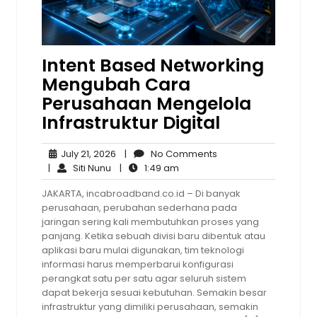
Intent Based Networking
Mengubah Cara
Perusahaan Mengelola
Infrastruktur Digital
July
No
July 21, 2026
|
No Comments
Siti
21,
1:49
Comments
|
Siti Nunu
|
1:49 am
Nunu
2026
am
JAKARTA, incabroadband.co.id – Di banyak
perusahaan, perubahan sederhana pada
jaringan sering kali membutuhkan proses yang
panjang. Ketika sebuah divisi baru dibentuk atau
aplikasi baru mulai digunakan, tim teknologi
informasi harus memperbarui konfigurasi
perangkat satu per satu agar seluruh sistem
dapat bekerja sesuai kebutuhan. Semakin besar
infrastruktur yang dimiliki perusahaan, semakin