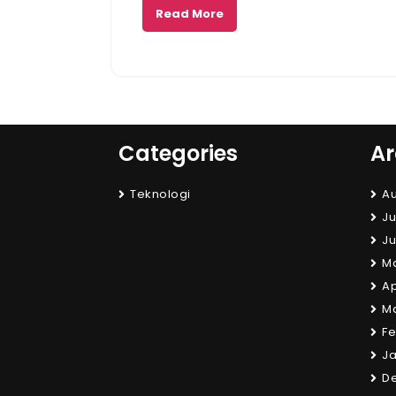
Read More
Categories
Ar
Teknologi
Au
Ju
Ju
M
Ap
M
Fe
Ja
D