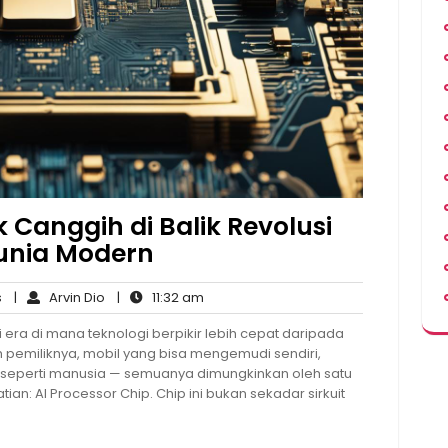
k Canggih di Balik Revolusi
unia Modern
No
Arvin
11:32
s
|
Arvin Dio
|
11:32 am
Comments
Dio
am
i era di mana teknologi berpikir lebih cepat daripada
 pemiliknya, mobil yang bisa mengemudi sendiri,
s seperti manusia — semuanya dimungkinkan oleh satu
ian: AI Processor Chip. Chip ini bukan sekadar sirkuit