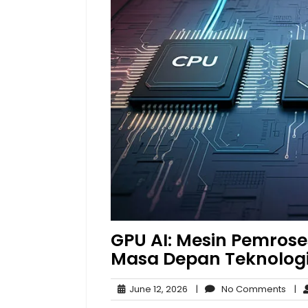
GPU AI: Mesin Pemro
Masa Depan Teknolog
June
No
June 12, 2026
|
No Comments
|
12,
Com