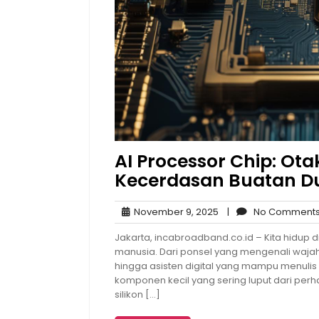
AI Processor Chip: Ota
Kecerdasan Buatan D
November
November 9, 2025
|
No Comment
9,
Jakarta, incabroadband.co.id – Kita hidup d
2025
manusia. Dari ponsel yang mengenali wajah
hingga asisten digital yang mampu menuli
komponen kecil yang sering luput dari perhat
silikon […]