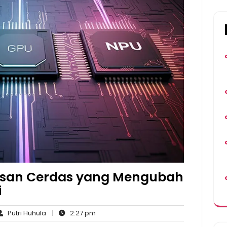
sesan Cerdas yang Mengubah
i
Putri
2:27
Putri Huhula
|
2:27 pm
ments
Huhula
pm