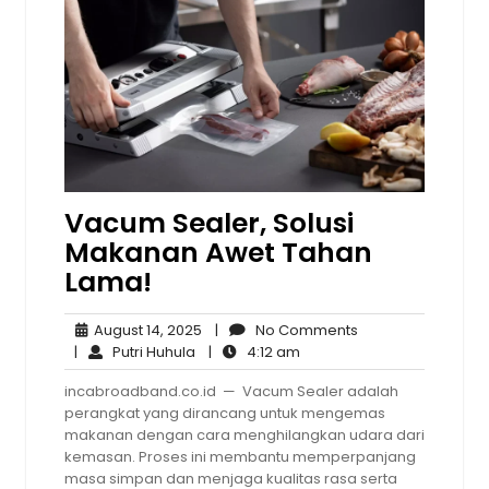
Vacum Sealer, Solusi
Makanan Awet Tahan
Lama!
August
No
August 14, 2025
|
No Comments
Putri
14,
4:12
Comments
|
Putri Huhula
|
4:12 am
Huhula
2025
am
incabroadband.co.id — Vacum Sealer adalah
perangkat yang dirancang untuk mengemas
makanan dengan cara menghilangkan udara dari
kemasan. Proses ini membantu memperpanjang
masa simpan dan menjaga kualitas rasa serta