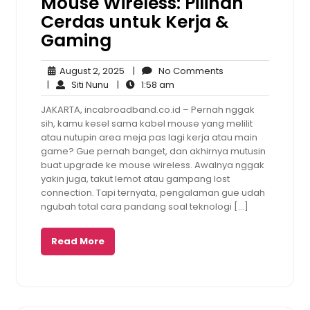
Mouse Wireless: Pilihan
Cerdas untuk Kerja &
Gaming
August
No
August 2, 2025
|
No Comments
Siti
2,
1:58
Comments
|
Siti Nunu
|
1:58 am
Nunu
2025
am
JAKARTA, incabroadband.co.id – Pernah nggak
sih, kamu kesel sama kabel mouse yang melilit
atau nutupin area meja pas lagi kerja atau main
game? Gue pernah banget, dan akhirnya mutusin
buat upgrade ke mouse wireless. Awalnya nggak
yakin juga, takut lemot atau gampang lost
connection. Tapi ternyata, pengalaman gue udah
ngubah total cara pandang soal teknologi […]
Read More