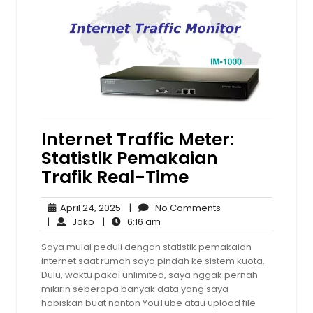
Internet Traffic Meter:
Statistik Pemakaian
Trafik Real-Time
April
No
April 24, 2025
|
No Comments
Joko
24,
6:16
Comments
|
Joko
|
6:16 am
2025
am
Saya mulai peduli dengan statistik pemakaian
internet saat rumah saya pindah ke sistem kuota.
Dulu, waktu pakai unlimited, saya nggak pernah
mikirin seberapa banyak data yang saya
habiskan buat nonton YouTube atau upload file