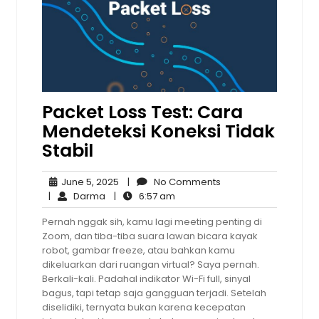
Packet Loss Test: Cara
Mendeteksi Koneksi Tidak
Stabil
June
No
June 5, 2025
|
No Comments
Darma
5,
6:57
Comments
|
Darma
|
6:57 am
2025
am
Pernah nggak sih, kamu lagi meeting penting di
Zoom, dan tiba-tiba suara lawan bicara kayak
robot, gambar freeze, atau bahkan kamu
dikeluarkan dari ruangan virtual? Saya pernah.
Berkali-kali. Padahal indikator Wi-Fi full, sinyal
bagus, tapi tetap saja gangguan terjadi. Setelah
diselidiki, ternyata bukan karena kecepatan