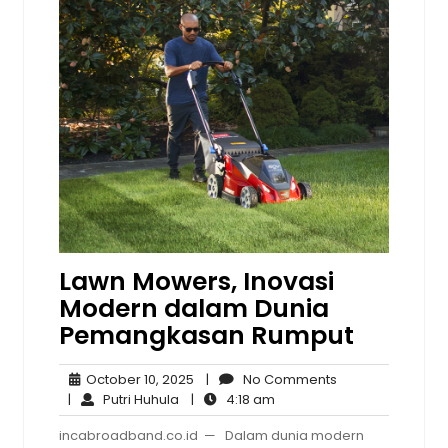
Lawn Mowers, Inovasi
Modern dalam Dunia
Pemangkasan Rumput
October
No
October 10, 2025
|
No Comments
Putri
10,
4:18
Comments
|
Putri Huhula
|
4:18 am
Huhula
2025
am
incabroadband.co.id — Dalam dunia modern