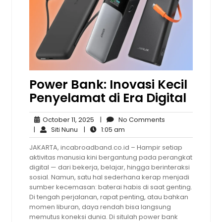
Power Bank: Inovasi Kecil
Penyelamat di Era Digital
October
No
October 11, 2025
|
No Comments
Siti
11,
1:05
Comments
|
Siti Nunu
|
1:05 am
Nunu
2025
am
JAKARTA, incabroadband.co.id – Hampir setiap
aktivitas manusia kini bergantung pada perangkat
digital — dari bekerja, belajar, hingga berinteraksi
sosial. Namun, satu hal sederhana kerap menjadi
sumber kecemasan: baterai habis di saat genting.
Di tengah perjalanan, rapat penting, atau bahkan
momen liburan, daya rendah bisa langsung
memutus koneksi dunia. Di situlah power bank