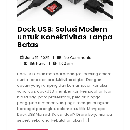
Dock USB: Solusi Modern
untuk Konektivitas Tanpa
Batas
June
No
June 15, 2025
|
No Comments
Siti
15,
1:02
Comments
|
Siti Nunu
|
1:02 am
Nunu
2025
am
Dock USB telah menjadi perangkat penting dalam
dunia kerja dan produktivitas digital. Dengan
desain yang ramping dan kemampuan koneksi
yang luas, dockUSB memberikan kemudahan luar
biasa bagi para profesional, pelajar, hingga
pengguna rumahan yang ingin menghubungkan
berbagai perangkat dalam satu titik. Mengapa
Dock USB Menjadi Solusi Ideal? Di era kerja hibrida
seperti sekarang, kebutuhan akan […]