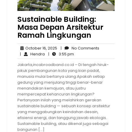
Sustainable Building:
Masa Depan Arsitektur
Ramah Lingkungan
October
No
October 16, 2025
|
No Comments
Hendra
16,
3:55
Comments
|
Hendra
|
3:55 pm
2025
pm
Jakarta,incabroadband.co.id – Di tengah hiruk-
pikuk pembangunan kota yang kian padat,
manusia mulai bertanya ulang:Apakah setiap
gedung yang menjulang tinggi benar-benar
menandakan kemajuan, atau justru
mempercepat kehancuran lingkungan?
Pertanyaan inilah yang melahirkan gerakan
sustainable building — sebuah konsep arsitektur
yang menggabungkan keindahan desain,
efisiensi energi, dan tanggung jawab ekologis.
Sustainable building, atau dikenal juga sebagai
bangunan […]