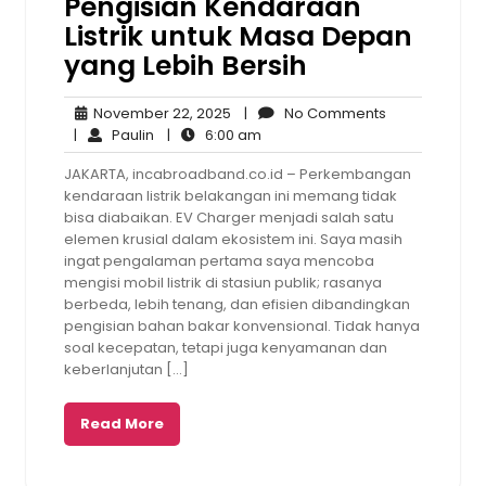
Pengisian Kendaraan
Listrik untuk Masa Depan
yang Lebih Bersih
November
No
November 22, 2025
|
No Comments
Paulin
22,
6:00
Comments
|
Paulin
|
6:00 am
2025
am
JAKARTA, incabroadband.co.id – Perkembangan
kendaraan listrik belakangan ini memang tidak
bisa diabaikan. EV Charger menjadi salah satu
elemen krusial dalam ekosistem ini. Saya masih
ingat pengalaman pertama saya mencoba
mengisi mobil listrik di stasiun publik; rasanya
berbeda, lebih tenang, dan efisien dibandingkan
pengisian bahan bakar konvensional. Tidak hanya
soal kecepatan, tetapi juga kenyamanan dan
keberlanjutan […]
Read More