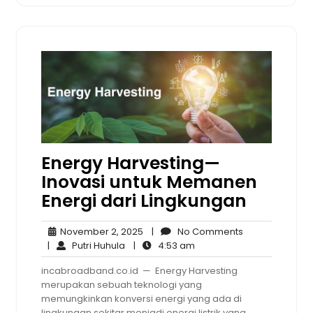
Energy Harvesting—
Inovasi untuk Memanen
Energi dari Lingkungan
November
No
November 2, 2025
|
No Comments
Putri
2,
4:53
Comments
|
Putri Huhula
|
4:53 am
Huhula
2025
am
incabroadband.co.id — Energy Harvesting
merupakan sebuah teknologi yang
memungkinkan konversi energi yang ada di
lingkungan sekitar menjadi energi listrik yang