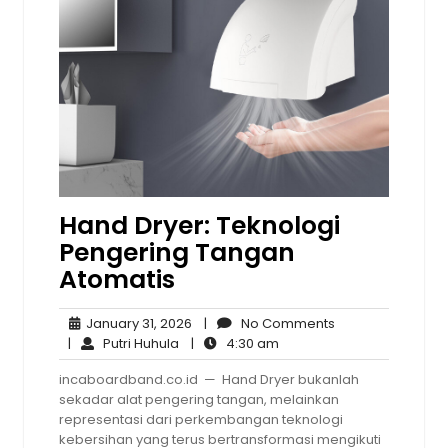
Hand Dryer: Teknologi
Pengering Tangan
Atomatis
January
No
January 31, 2026
|
No Comments
Putri
31,
4:30
Comments
|
Putri Huhula
|
4:30 am
Huhula
2026
am
incaboardband.co.id — Hand Dryer bukanlah
sekadar alat pengering tangan, melainkan
representasi dari perkembangan teknologi
kebersihan yang terus bertransformasi mengikuti