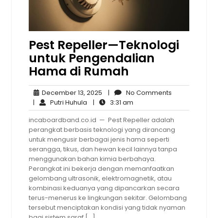
Pest Repeller—Teknologi
untuk Pengendalian
Hama di Rumah
December
No
December 13, 2025
|
No Comments
Putri
13,
3:31
Comments
|
Putri Huhula
|
3:31 am
Huhula
2025
am
incaboardband.co.id — Pest Repeller adalah
perangkat berbasis teknologi yang dirancang
untuk mengusir berbagai jenis hama seperti
serangga, tikus, dan hewan kecil lainnya tanpa
menggunakan bahan kimia berbahaya.
Perangkat ini bekerja dengan memanfaatkan
gelombang ultrasonik, elektromagnetik, atau
kombinasi keduanya yang dipancarkan secara
terus-menerus ke lingkungan sekitar. Gelombang
tersebut menciptakan kondisi yang tidak nyaman
bagi sistem saraf […]