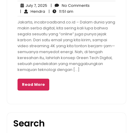
July
No
July 7, 2025
|
No Comments
Hendra
7,
11:51
Comments
|
Hendra
|
11:51 am
2025
am
Jakarta, incabroadband.co.id – Dalam dunia yang
makin serba digital, kita sering kali lupa bahwa
segala sesuatu yang “online” juga punya jejak
karbon. Dari satu email yang kita kirim, sampai
video streaming 4K yang kita tonton berjam-jam—
semuanya menyedot energi. Nah, di tengah
keresahan itu, lahirlah konsep Green Tech Digital,
sebuah pendekatan yang menggabungkan
kemajuan teknologi dengan […]
Read More
Search