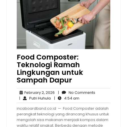
Food Composter:
Teknologi Ramah
Lingkungan untuk
Sampah Dapur
February
No
February 2, 2026
|
No Comments
Putri
2,
4:54
Comments
|
Putri Huhula
|
4:54 am
Huhula
2026
am
incaboardband.co.id — Food Composter adalah
perangkat teknologi yang dirancang khusus untuk
mengolah sisa makanan menjadi kompos dalam
waktu relatif singkat. Berbeda dengan metode