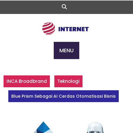
Skip
to
content
MENU
INCA Broadbrand
Teknologi
Blue Prism Sebagai AI Cerdas Otomatisasi Bisnis