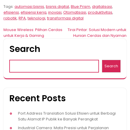
Tags:
automasi bisnis
,
bisnis digital
,
Blue Prism
,
digitalisasi
,
efisiensi
,
efisiensi kerja
,
inovasi
,
Otomatisasi
,
produktivitas
,
robotik
,
RPA
,
teknologi
,
transformasi digital
Post
Mouse Wireless: Pilihan Cerdas
Tirai Pintar: Solusi Modern untuk
untuk Kerja & Gaming
Hunian Cerdas dan Nyaman
navigation
Search
Search
Recent Posts
Port Address Translation Solusi Efisien untuk Berbagi
Satu Alamat IP Publik ke Banyak Perangkat
Industrial Camera: Mata Presisi untuk Perjalanan