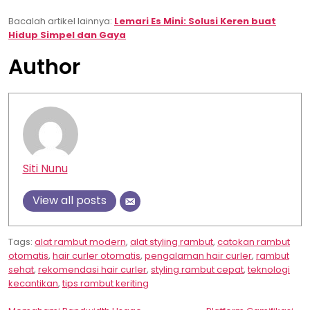
Bacalah artikel lainnya:
Lemari Es Mini: Solusi Keren buat
Hidup Simpel dan Gaya
Author
Siti Nunu
View all posts
Tags:
alat rambut modern
,
alat styling rambut
,
catokan rambut
otomatis
,
hair curler otomatis
,
pengalaman hair curler
,
rambut
sehat
,
rekomendasi hair curler
,
styling rambut cepat
,
teknologi
kecantikan
,
tips rambut keriting