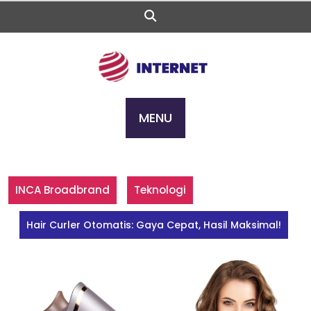
Skip
to
content
MENU
INCA Broadbrand
Teknologi
Hair Curler Otomatis: Gaya Cepat, Hasil Maksimal!