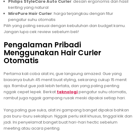
Philips StyleCare Auto Curler
: desain ergonomis dan hasil
keriting yang natural
MiroPure Hair Curler
: harga terjangkau dengan fitur
pengatur suhu otomatis
Pilih yang paling sesuai dengan kebutuhan dan budget kamu.
Jangan lupa cek review sebelum beli!
Pengalaman Pribadi
Menggunakan Hair Curler
Otomatis
Pertama kali coba alat ini, gue langsung amazed. Gue yang
biasanya butuh 45 menit buat styling, sekarang cukup 15 menit
aja. Rambut gue jadi lebih tertata, dan yang paling penting
nggak cepet lepek. Berkat
teknologi
pengatur suhu otomatis,
rambut juga nggak gampang rusak meski dipakai setiap hari.
Yang paling gue suka, alat ini gampang banget dipakai bahkan
pas buru-buru sekalipun. Nggak perlu skill khusus, tinggal klik dan
jadi. Ini penyelamat banget buat hari-hari hectic sebelum
meeting atau acara penting.