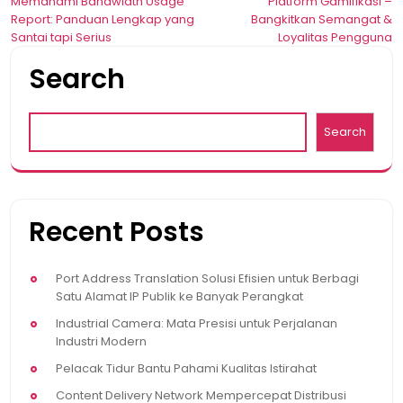
Post
Memahami Bandwidth Usage
Platform Gamifikasi –
Report: Panduan Lengkap yang
Bangkitkan Semangat &
navigation
Santai tapi Serius
Loyalitas Pengguna
Search
Search
Recent Posts
Port Address Translation Solusi Efisien untuk Berbagi
Satu Alamat IP Publik ke Banyak Perangkat
Industrial Camera: Mata Presisi untuk Perjalanan
Industri Modern
Pelacak Tidur Bantu Pahami Kualitas Istirahat
Content Delivery Network Mempercepat Distribusi