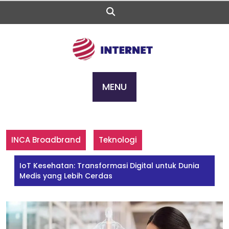
Skip
to
content
MENU
INCA Broadbrand
Teknologi
IoT Kesehatan: Transformasi Digital untuk Dunia
Medis yang Lebih Cerdas