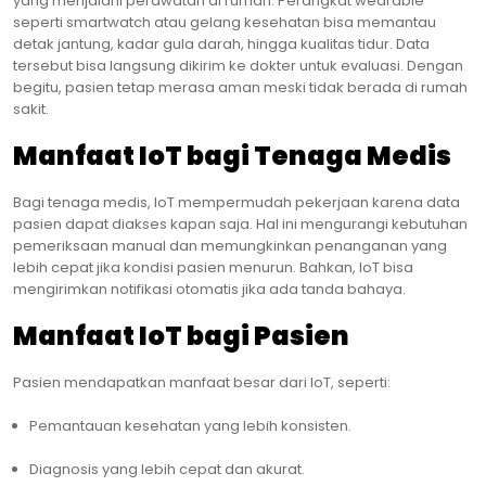
yang menjalani perawatan di rumah. Perangkat wearable
seperti smartwatch atau gelang kesehatan bisa memantau
detak jantung, kadar gula darah, hingga kualitas tidur. Data
tersebut bisa langsung dikirim ke dokter untuk evaluasi. Dengan
begitu, pasien tetap merasa aman meski tidak berada di rumah
sakit.
Manfaat IoT bagi Tenaga Medis
Bagi tenaga medis, IoT mempermudah pekerjaan karena data
pasien dapat diakses kapan saja. Hal ini mengurangi kebutuhan
pemeriksaan manual dan memungkinkan penanganan yang
lebih cepat jika kondisi pasien menurun. Bahkan, IoT bisa
mengirimkan notifikasi otomatis jika ada tanda bahaya.
Manfaat IoT bagi Pasien
Pasien mendapatkan manfaat besar dari IoT, seperti:
Pemantauan kesehatan yang lebih konsisten.
Diagnosis yang lebih cepat dan akurat.