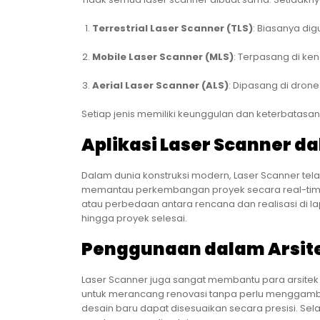
Terrestrial Laser Scanner (TLS)
: Biasanya di
Mobile Laser Scanner (MLS)
: Terpasang di ke
Aerial Laser Scanner (ALS)
: Dipasang di dron
Setiap jenis memiliki keunggulan dan keterbatasa
Aplikasi Laser Scanner d
Dalam dunia konstruksi modern, Laser Scanner telah
memantau perkembangan proyek secara real-time.
atau perbedaan antara rencana dan realisasi di lap
hingga proyek selesai.
Penggunaan dalam Arsitek
Laser Scanner juga sangat membantu para arsitek
untuk merancang renovasi tanpa perlu menggamba
desain baru dapat disesuaikan secara presisi. Sel