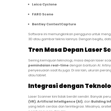
Leica Cyclone
FARO Scene
Bentley ContextCapture
Software ini memungkinkan pengguna untuk menge
3D atau gambar teknis lainnya. Dengan begitu, dat
Tren Masa Depan Laser S
Seiring kemajuan teknologi, masa depan laser scan
pemindaian real-time
dengan bantuan AI. Artin
penyesuaian saat itu juga. Di sisi lain, ukuran per
atau tablet.
Integrasi dengan Teknolo
Laser Scanner kini tidak berdiri sendiri. Banyak 
(VR)
,
Artificial Intelligence (AI)
, dan
Building I
yang lebih cerdas dan terintegrasi. Misalnya, arsi