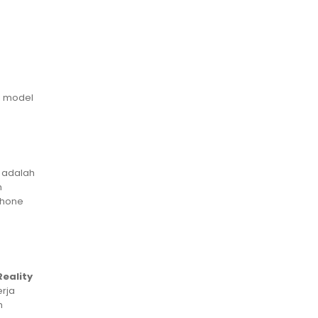
i model
l adalah
n
tphone
Reality
erja
m