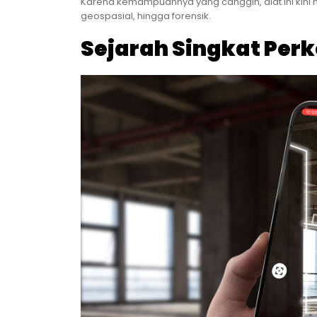
Karena kemampuannya yang canggih, alat ini kini me
geospasial, hingga forensik.
Sejarah Singkat Per