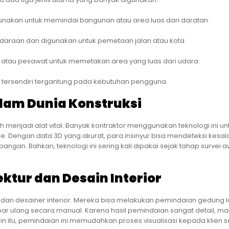
gunakan untuk memindai bangunan atau area luas dari daratan.
ndaraan dan digunakan untuk pemetaan jalan atau kota.
e atau pesawat untuk memetakan area yang luas dari udara.
n tersendiri tergantung pada kebutuhan pengguna.
alam Dunia Konstruksi
 menjadi alat vital. Banyak kontraktor menggunakan teknologi ini un
 Dengan data 3D yang akurat, para insinyur bisa mendeteksi kesa
angan. Bahkan, teknologi ini sering kali dipakai sejak tahap survei a
tur dan Desain Interior
 dan desainer interior. Mereka bisa melakukan pemindaian gedung 
r ulang secara manual. Karena hasil pemindaian sangat detail, m
ain itu, pemindaian ini memudahkan proses visualisasi kepada klien