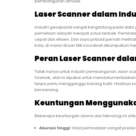
pembangunan dimulai.
Laser Scanner dalam Indu
Industri geospasial sangat bergantung pada data 
pemetaan wilayah menjadi solusi terbaik. Pemind
cepat dan efisien. Dan saya pribadi pernah meliha
kota, di mana ribuan titik koordinat dikumpulkan h
Peran Laser Scanner dala
Tidak hanya untuk industri pembangunan, laser sc
forensik, alat ini dipakai untuk mendokumentasikan 
tanpa perlu mengganggu barang bukti. Hasilnya sa
berwenang.
Keuntungan Menggunakan
Beberapa keuntungan utama dari teknologi ini antar
Akurasi tinggi
: Hasil pemindaian sangat presisi