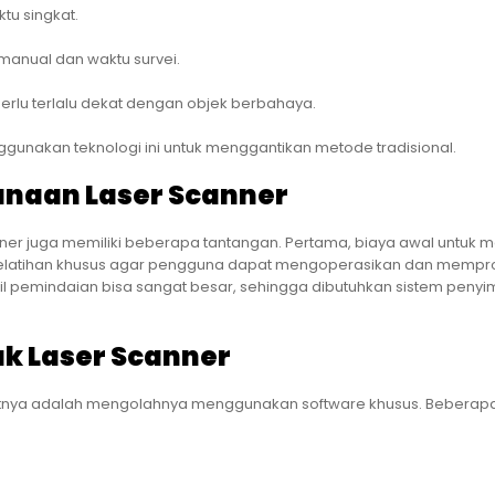
tu singkat.
manual dan waktu survei.
 perlu terlalu dekat dengan objek berbahaya.
ggunakan teknologi ini untuk menggantikan metode tradisional.
naan Laser Scanner
er juga memiliki beberapa tantangan. Pertama, biaya awal untuk 
an pelatihan khusus agar pengguna dapat mengoperasikan dan mempr
hasil pemindaian bisa sangat besar, sehingga dibutuhkan sistem pen
k Laser Scanner
njutnya adalah mengolahnya menggunakan software khusus. Beberap