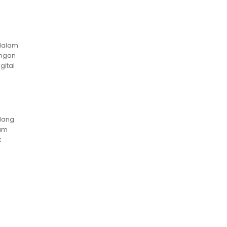
 dalam
engan
gital
idang
kam
k