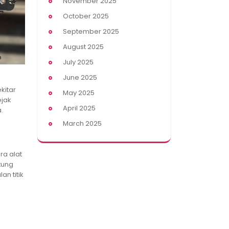
November 2025
October 2025
September 2025
August 2025
July 2025
June 2025
kitar
May 2025
ejak
April 2025
.
March 2025
ra alat
tung
an titik