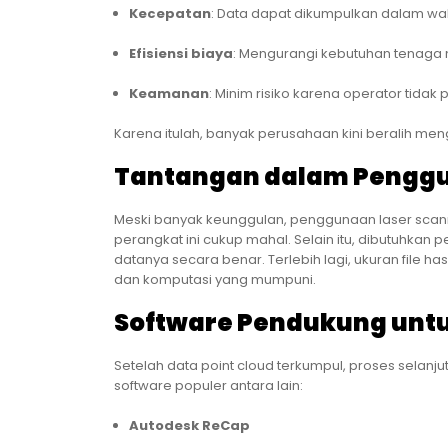
Kecepatan
: Data dapat dikumpulkan dalam wak
Efisiensi biaya
: Mengurangi kebutuhan tenaga 
Keamanan
: Minim risiko karena operator tidak
Karena itulah, banyak perusahaan kini beralih men
Tantangan dalam Penggu
Meski banyak keunggulan, penggunaan laser scann
perangkat ini cukup mahal. Selain itu, dibutuhk
datanya secara benar. Terlebih lagi, ukuran file 
dan komputasi yang mumpuni.
Software Pendukung untu
Setelah data point cloud terkumpul, proses sela
software populer antara lain:
Autodesk ReCap