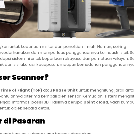
an untuk keperluan militer dan penelitian ilmiah. Namun, seiring
ederhanakan dan memperluas penggunaannya ke industri sipil. Se
opsi sistem ini untuk keperluan rekayasa dan pemetaan wilayah. S
baik dari sisi akurasi, kecepatan, maupun kemudahan penggunaannya
ser Scanner?
p
Time of Flight (ToF)
atau
Phase Shift
untuk menghitung jarak anta
 pantulannya diterima kembali oleh sensor. Kemudian, sistem menghi
jadi informasi posisi 3D. Hasilnya berupa
point cloud
, yakni kumpul
tuk objek secara detail.
r di Pasaran
a ada tiga jenis utama yang banyak digunakan: