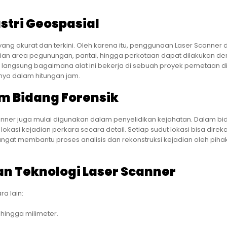
stri Geospasial
yang akurat dan terkini. Oleh karena itu, penggunaan Laser Scanner
aian area pegunungan, pantai, hingga perkotaan dapat dilakukan d
t langsung bagaimana alat ini bekerja di sebuah proyek pemetaan di
anya dalam hitungan jam.
m Bidang Forensik
anner juga mulai digunakan dalam penyelidikan kejahatan. Dalam b
lokasi kejadian perkara secara detail. Setiap sudut lokasi bisa dire
ngat membantu proses analisis dan rekonstruksi kejadian oleh piha
 Teknologi Laser Scanner
a lain:
 hingga milimeter.