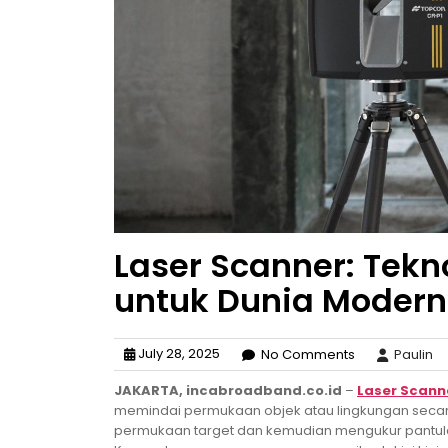
Laser Scanner: Tek
untuk Dunia Modern
July 28, 2025
No Comments
Paulin
JAKARTA, incabroadband.co.id
–
Laser Scann
memindai permukaan objek atau lingkungan secara t
permukaan target dan kemudian mengukur pantulan