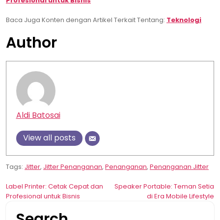
Profesional untuk Bisnis
Baca Juga Konten dengan Artikel Terkait Tentang:
Teknologi
Author
Aldi Batosai
View all posts
Tags:
Jitter
,
Jitter Penanganan
,
Penanganan
,
Penanganan Jitter
Post
Label Printer: Cetak Cepat dan
Speaker Portable: Teman Setia
Profesional untuk Bisnis
di Era Mobile Lifestyle
navigation
Search