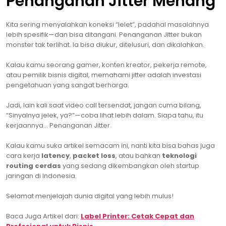
Penanganan Jitter Menang
Kita sering menyalahkan koneksi “lelet”, padahal masalahnya
lebih spesifik—dan bisa ditangani. Penanganan Jitter bukan
monster tak terlihat. Ia bisa diukur, ditelusuri, dan dikalahkan.
Kalau kamu seorang gamer, konten kreator, pekerja remote,
atau pemilik bisnis digital, memahami jitter adalah investasi
pengetahuan yang sangat berharga.
Jadi, lain kali saat video call tersendat, jangan cuma bilang,
“Sinyalnya jelek, ya?”—coba lihat lebih dalam. Siapa tahu, itu
kerjaannya… Penanganan Jitter.
Kalau kamu suka artikel semacam ini, nanti kita bisa bahas juga
cara kerja
latency
,
packet loss
, atau bahkan
teknologi
routing cerdas
yang sedang dikembangkan oleh startup
jaringan di Indonesia.
Selamat menjelajah dunia digital yang lebih mulus!
Baca Juga Artikel dari:
Label Printer: Cetak Cepat dan