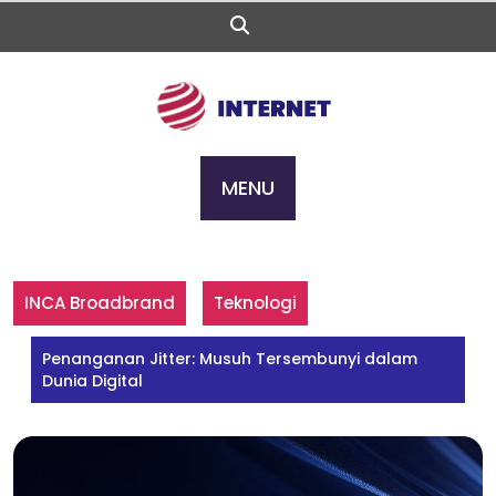
Skip
to
content
MENU
INCA Broadbrand
Teknologi
Penanganan Jitter: Musuh Tersembunyi dalam
Dunia Digital