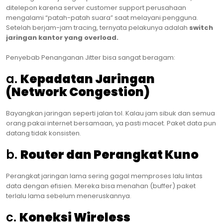
ditelepon karena server customer support perusahaan
mengalami “patah-patah suara” saat melayani pengguna.
Setelah berjam-jam tracing, ternyata pelakunya adalah
switch
jaringan kantor yang overload.
Penyebab Penanganan Jitter bisa sangat beragam:
a.
Kepadatan Jaringan
(Network Congestion)
Bayangkan jaringan seperti jalan tol. Kalau jam sibuk dan semua
orang pakai internet bersamaan, ya pasti macet. Paket data pun
datang tidak konsisten.
b.
Router dan Perangkat Kuno
Perangkat jaringan lama sering gagal memproses lalu lintas
data dengan efisien. Mereka bisa menahan (buffer) paket
terlalu lama sebelum meneruskannya.
c.
Koneksi Wireless