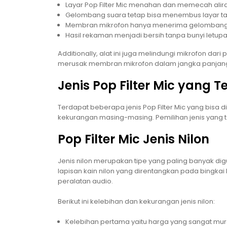
Layar Pop Filter Mic menahan dan memecah alir
Gelombang suara tetap bisa menembus layar 
Membran mikrofon hanya menerima gelombang s
Hasil rekaman menjadi bersih tanpa bunyi let
Additionally, alat ini juga melindungi mikrofon dari pe
merusak membran mikrofon dalam jangka panjan
Jenis Pop Filter Mic yang T
Terdapat beberapa jenis Pop Filter Mic yang bisa dip
kekurangan masing-masing. Pemilihan jenis yang 
Pop Filter Mic Jenis Nilon
Jenis nilon merupakan tipe yang paling banyak digun
lapisan kain nilon yang direntangkan pada bingka
peralatan audio.
Berikut ini kelebihan dan kekurangan jenis nilon:
Kelebihan pertama yaitu harga yang sangat mu