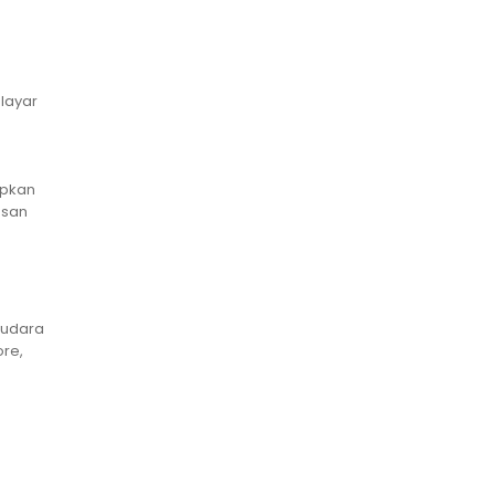
 layar
apkan
usan
, udara
ore,