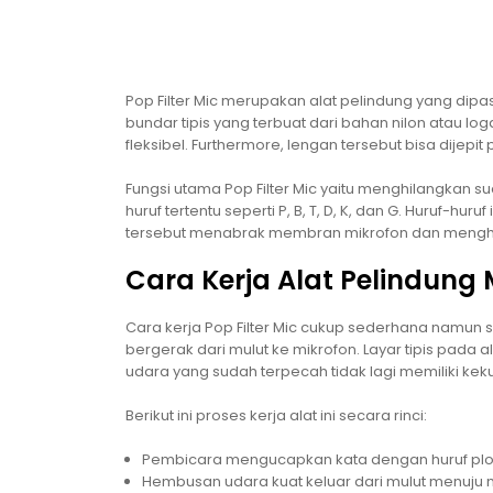
Pop Filter Mic merupakan alat pelindung yang dipas
bundar tipis yang terbuat dari bahan nilon atau l
fleksibel. Furthermore, lengan tersebut bisa dijepi
Fungsi utama Pop Filter Mic yaitu menghilangkan s
huruf tertentu seperti P, B, T, D, K, dan G. Huruf-h
tersebut menabrak membran mikrofon dan menghas
Cara Kerja Alat Pelindung M
Cara kerja Pop Filter Mic cukup sederhana namun sa
bergerak dari mulut ke mikrofon. Layar tipis pada 
udara yang sudah terpecah tidak lagi memiliki k
Berikut ini proses kerja alat ini secara rinci:
Pembicara mengucapkan kata dengan huruf plosi
Hembusan udara kuat keluar dari mulut menuju 