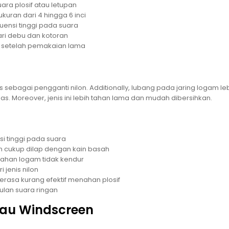
ara plosif atau letupan
kuran dari 4 hingga 6 inci
uensi tinggi pada suara
dari debu dan kotoran
ur setelah pemakaian lama
sebagai pengganti nilon. Additionally, lubang pada jaring logam le
s. Moreover, jenis ini lebih tahan lama dan mudah dibersihkan.
i tinggi pada suara
n cukup dilap dengan kain basah
 bahan logam tidak kendur
 jenis nilon
asa kurang efektif menahan plosif
ulan suara ringan
atau Windscreen