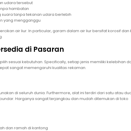
an udara tersebut
tanpa hambatan
uara tanpa tekanan udara berlebih
upan yang mengganggu
rcikan air liur. In particular, garam dalam air liur bersifat korosif dan
g.
ersedia di Pasaran
ilih sesuai kebutuhan. Specifically, setiap jenis memiliki kelebihan d
tepat sangat memengaruhi kualitas rekaman.
akan di seluruh dunia. Furthermore, alat ini terdiri dari satu atau du
i bundar. Harganya sangat terjangkau dan mudah ditemukan di toko
rah dan ramah di kantong