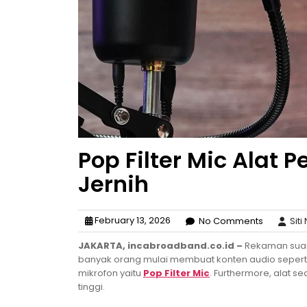
Pop Filter Mic Alat
Jernih
February 13, 2026
No Comments
Siti
JAKARTA, incabroadband.co.id –
Rekaman suara 
banyak orang mulai membuat konten audio seperti p
mikrofon yaitu
Pop Filter Mic
. Furthermore, alat s
tinggi.