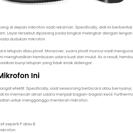
ang di depan mikrofon saat rekaman. Specifically, alat ini berbentuk
ogam. Layar tersebut dipasang pada bingkai melingkar dengan lengan
t pada dudukan mikrofon.
uara letupan atau plosif. Moreover, suara plosif muncul saat menguc
uruf ini menghasilkan hembusan udara kuat dari mulut. As a result, hemb
ilkan bunyi letupan yang tidak enak didengar.
ikrofon Ini
ngat efektif. Specifically, saat seseorang berbicara atau bernyanyi
alat ini memecah aliran udara menjadi bagian-bagian kecil. Furtherm
ekuatan untuk mengganggu membran mikrofon.
f seperti P atau B
mikrofon