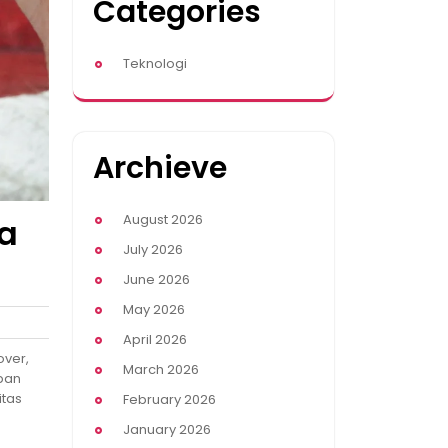
Categories
Teknologi
Archieve
August 2026
ra
July 2026
June 2026
May 2026
April 2026
over,
March 2026
epan
itas
February 2026
January 2026