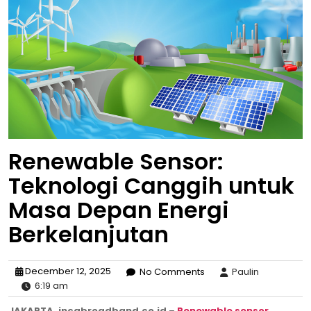
Renewable Sensor:
Teknologi Canggih untuk
Masa Depan Energi
Berkelanjutan
December 12, 2025
No Comments
Paulin
6:19 am
JAKARTA, incabroadband.co.id
–
Renewable sensor