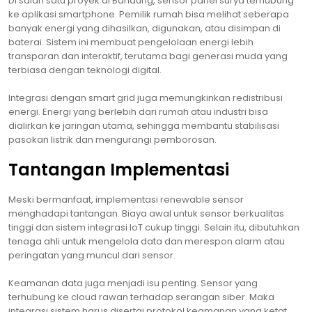
Di salah satu proyek di Bandung, sensor panel surya terhubung
ke aplikasi smartphone. Pemilik rumah bisa melihat seberapa
banyak energi yang dihasilkan, digunakan, atau disimpan di
baterai. Sistem ini membuat pengelolaan energi lebih
transparan dan interaktif, terutama bagi generasi muda yang
terbiasa dengan teknologi digital.
Integrasi dengan smart grid juga memungkinkan redistribusi
energi. Energi yang berlebih dari rumah atau industri bisa
dialirkan ke jaringan utama, sehingga membantu stabilisasi
pasokan listrik dan mengurangi pemborosan.
Tantangan Implementasi
Meski bermanfaat, implementasi renewable sensor
menghadapi tantangan. Biaya awal untuk sensor berkualitas
tinggi dan sistem integrasi IoT cukup tinggi. Selain itu, dibutuhkan
tenaga ahli untuk mengelola data dan merespon alarm atau
peringatan yang muncul dari sensor.
Keamanan data juga menjadi isu penting. Sensor yang
terhubung ke cloud rawan terhadap serangan siber. Maka
integrasi sistem harus disertai protokol keamanan yang ketat.