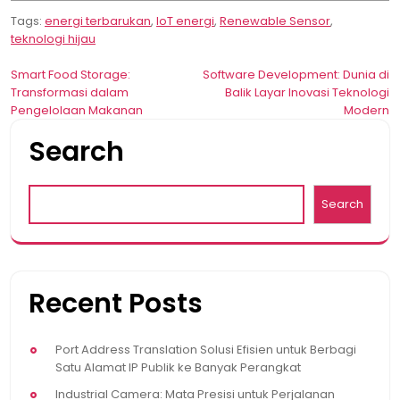
Tags:
energi terbarukan
,
IoT energi
,
Renewable Sensor
,
teknologi hijau
Post
Smart Food Storage:
Software Development: Dunia di
Transformasi dalam
Balik Layar Inovasi Teknologi
navigation
Pengelolaan Makanan
Modern
Search
Search
Recent Posts
Port Address Translation Solusi Efisien untuk Berbagi
Satu Alamat IP Publik ke Banyak Perangkat
Industrial Camera: Mata Presisi untuk Perjalanan