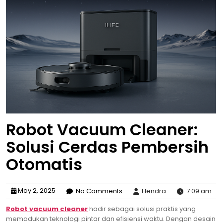
Robot Vacuum Cleaner:
Solusi Cerdas Pembersih
Otomatis
May 2, 2025
No Comments
Hendra
7:09 am
Robot vacuum cleaner
hadir sebagai solusi praktis yang
memadukan teknologi pintar dan efisiensi waktu. Dengan desain