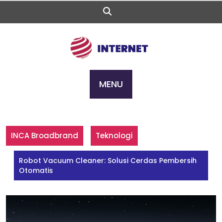
Skip
to
content
MENU
INCA Broadbrand
Teknologi
Robot Vacuum Cleaner: Solusi Cerdas Pembersih
Otomatis