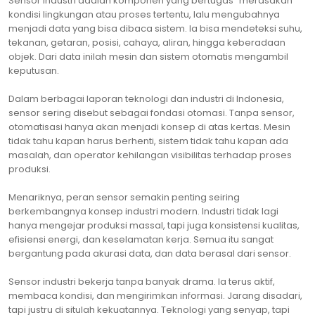
Sensor industri adalah komponen yang bertugas “merasakan”
kondisi lingkungan atau proses tertentu, lalu mengubahnya
menjadi data yang bisa dibaca sistem. Ia bisa mendeteksi suhu,
tekanan, getaran, posisi, cahaya, aliran, hingga keberadaan
objek. Dari data inilah mesin dan sistem otomatis mengambil
keputusan.
Dalam berbagai laporan teknologi dan industri di Indonesia,
sensor sering disebut sebagai fondasi otomasi. Tanpa sensor,
otomatisasi hanya akan menjadi konsep di atas kertas. Mesin
tidak tahu kapan harus berhenti, sistem tidak tahu kapan ada
masalah, dan operator kehilangan visibilitas terhadap proses
produksi.
Menariknya, peran sensor semakin penting seiring
berkembangnya konsep industri modern. Industri tidak lagi
hanya mengejar produksi massal, tapi juga konsistensi kualitas,
efisiensi energi, dan keselamatan kerja. Semua itu sangat
bergantung pada akurasi data, dan data berasal dari sensor.
Sensor industri bekerja tanpa banyak drama. Ia terus aktif,
membaca kondisi, dan mengirimkan informasi. Jarang disadari,
tapi justru di situlah kekuatannya. Teknologi yang senyap, tapi