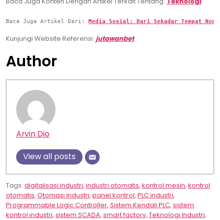
Baca Juga Konten Dengan Artikel Terkait Tentang:
Teknologi
Baca Juga Artikel Dari: 
Media Sosial: Dari Sekadar Tempat Nong
Kunjungi Website Referensi:
jutawanbet
Author
Arvin Dio
View all posts
Tags:
digitalisasi industri
,
industri otomatis
,
kontrol mesin
,
kontrol
otomatis
,
Otomasi Industri
,
panel kontrol
,
PLC industri
,
Programmable Logic Controller
,
Sistem Kendali PLC
,
sistem
kontrol industri
,
sistem SCADA
,
smart factory
,
Teknologi Industri
,