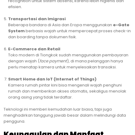
recognition untuk sistem absensi, karena lebih higienis dan
efisien.
Transportasi dan Imigrasi
Beberapa bandara di Asia dan Eropa menggunakan
e-Gate
System
berbasis wajah untuk mempercepat proses check-in
dan boarding tanpa dokumen fisik.
E-Commerce dan Retail
Toko modern di Tiongkok sudah menggunakan pembayaran
dengan wajah (
face payment
), di mana pelanggan hanya
perlu menatap kamera untuk menyelesaikan transaksi.
Smart Home dan IoT (Internet of Things)
Kamera rumah pintar kini bisa mengenali wajah penghuni
rumah dan memberikan akses otomatis, sekaligus menolak
orang asing yang tidak terdaftar.
Teknologi ini memberi kemudahan luar biasa, tapi juga
menghadirkan tanggung jawab besar dalam melindungi data
pengguna.
Keunggulan dan Manfaat