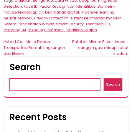
Tags:
artificial intelligence
,
Data Privasi
,
deep learning
,
Face
Detection
,
Face ID
,
Facial Recognition
,
Identifikasi Biometrik
,
inovasi teknologi
,
IoT
,
keamanan digital
,
machine learning
,
neural network
,
Privacy Protection
,
sistem keamanan modern
,
Sistem Pengenalan Wajah
,
Smart Security
,
Teknologi 3D
,
teknologi AI
,
teknologi informasi
,
Verifikasi Wajah
Post
Hybrid Car: Masa Depan
Botol Air Minum Pintar: inovasi
Transportasi Ramah Lingkungan
canggih gaya hidup sehat
navigation
dan Efisien
modern
Search
Search
Recent Posts