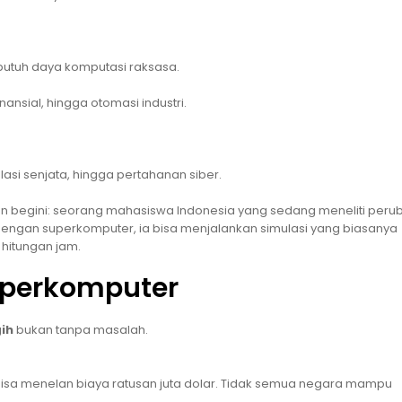
butuh daya komputasi raksasa.
nansial, hingga otomasi industri.
asi senjata, hingga pertahanan siber.
angkan begini: seorang mahasiswa Indonesia yang sedang meneliti per
t. Dengan superkomputer, ia bisa menjalankan simulasi yang biasanya
itungan jam.
uperkomputer
ih
bukan tanpa masalah.
sa menelan biaya ratusan juta dolar. Tidak semua negara mampu