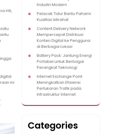
Industri Modern
 inti,
Pelacak Tidur Bantu Pahami
Kualitas Istirahat
Content Delivery Network
 satu
Mempercepat Distribusi
antu
Konten Digital ke Pengguna
n
di Berbagai Lokasi
Battery Pack: Jantung Energi
hingga
Portabel untuk Berbagai
Perangkat Teknologi
Internet Exchange Point
igital.
Meningkatkan Efisiensi
raan ini
Pertukaran Trafik pada
Infrastruktur Internet
k
Categories