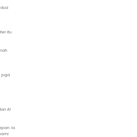
 dua
er itu
amah
 juga
ari AI
pan. Ia
ahami