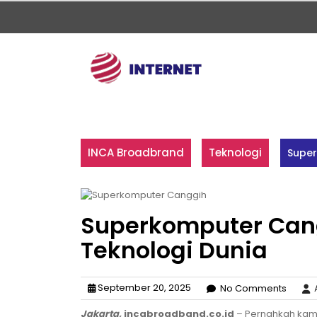
Skip
to
content
INCA Broadbrand
Teknologi
Super
Superkomputer Cang
Teknologi Dunia
September 20, 2025
No Comments
A
Jakarta,
incabroadband.co.id
– Pernahkah kam