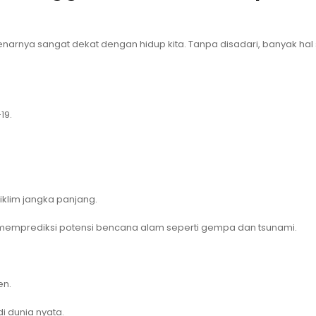
narnya sangat dekat dengan hidup kita. Tanpa disadari, banyak hal 
19.
iklim jangka panjang.
 memprediksi potensi bencana alam seperti gempa dan tsunami.
en.
i dunia nyata.