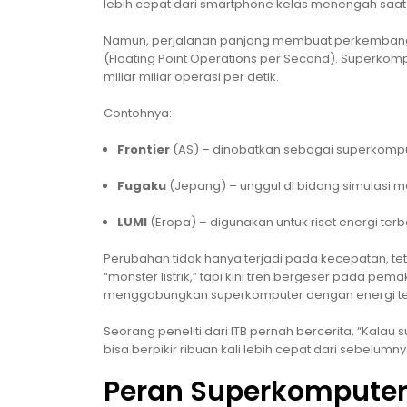
lebih cepat dari smartphone kelas menengah saat i
Namun, perjalanan panjang membuat perkembangan
(Floating Point Operations per Second). Superko
miliar miliar operasi per detik.
Contohnya:
Frontier
(AS) – dinobatkan sebagai superkompu
Fugaku
(Jepang) – unggul di bidang simulasi med
LUMI
(Eropa) – digunakan untuk riset energi ter
Perubahan tidak hanya terjadi pada kecepatan, tet
“monster listrik,” tapi kini tren bergeser pada p
menggabungkan superkomputer dengan energi terb
Seorang peneliti dari ITB pernah bercerita, “Kalau
bisa berpikir ribuan kali lebih cepat dari sebelumny
Peran Superkomputer