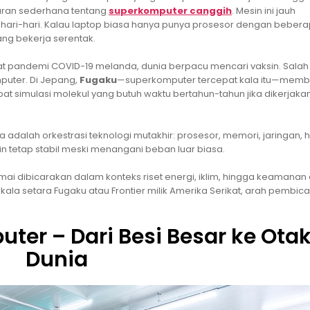
baran sederhana tentang
superkomputer canggih
. Mesin ini jauh
ari-hari. Kalau laptop biasa hanya punya prosesor dengan beberapa
ang bekerja serentak.
, saat pandemi COVID-19 melanda, dunia berpacu mencari vaksin. Salah
puter. Di Jepang,
Fugaku
—superkomputer tercepat kala itu—memb
pat simulasi molekul yang butuh waktu bertahun-tahun jika dikerjaka
adalah orkestrasi teknologi mutakhir: prosesor, memori, jaringan, 
 tetap stabil meski menangani beban luar biasa.
amai dibicarakan dalam konteks riset energi, iklim, hingga keamanan d
ala setara Fugaku atau Frontier milik Amerika Serikat, arah pembica
ter – Dari Besi Besar ke Ota
Dunia