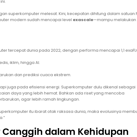
ni.
 superkomputer melesat. Kini, kecepatan dihitung dalam satuan 
mputer modern sudah mencapai level
exascale
—mampu melakukan 
ter tercepat dunia pada 2022, dengan performa mencapai 1,1 exaFL
is, iklim, hingga AI.
barukan dan prediksi cuaca ekstrem.
api juga pada efisiensi energi. Superkomputer dulu dikenal sebagai
emakaian daya yang lebih hemat. Bahkan ada riset yang mencoba
arukan, agar lebih ramah lingkungan.
 superkomputer itu ibarat otak raksasa dunia, maka evolusinya membu
a.”
 Canggih dalam Kehidupan