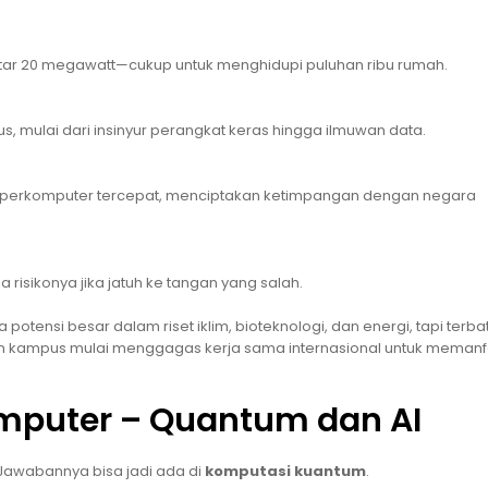
ekitar 20 megawatt—cukup untuk menghidupi puluhan ribu rumah.
, mulai dari insinyur perangkat keras hingga ilmuwan data.
erkomputer tercepat, menciptakan ketimpangan dengan negara
risikonya jika jatuh ke tangan yang salah.
 potensi besar dalam riset iklim, bioteknologi, dan energi, tapi terba
dan kampus mulai menggagas kerja sama internasional untuk meman
mputer – Quantum dan AI
Jawabannya bisa jadi ada di
komputasi kuantum
.