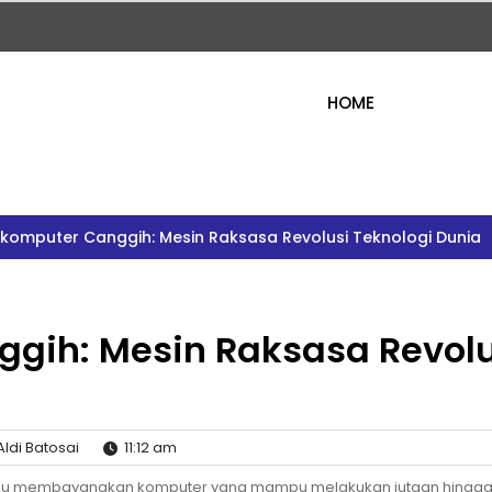
HOME
komputer Canggih: Mesin Raksasa Revolusi Teknologi Dunia
gih: Mesin Raksasa Revolu
ldi Batosai
11:12 am
u membayangkan komputer yang mampu melakukan jutaan hingg