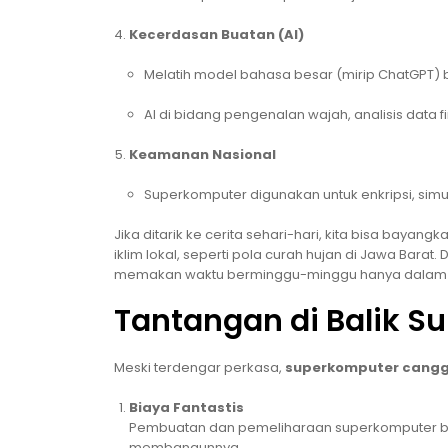
Kecerdasan Buatan (AI)
Melatih model bahasa besar (mirip ChatGPT) 
AI di bidang pengenalan wajah, analisis data fi
Keamanan Nasional
Superkomputer digunakan untuk enkripsi, simul
Jika ditarik ke cerita sehari-hari, kita bisa bay
iklim lokal, seperti pola curah hujan di Jawa Bara
memakan waktu berminggu-minggu hanya dalam h
Tantangan di Balik S
Meski terdengar perkasa,
superkomputer cangg
Biaya Fantastis
Pembuatan dan pemeliharaan superkomputer bi
membangunnya.