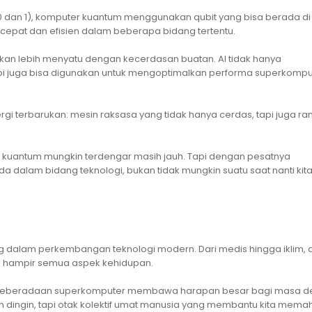
(0 dan 1), komputer kuantum menggunakan qubit yang bisa berada di
bih cepat dan efisien dalam beberapa bidang tertentu.
akan lebih menyatu dengan kecerdasan buatan. AI tidak hanya
 juga bisa digunakan untuk mengoptimalkan performa superkomput
i terbarukan: mesin raksasa yang tidak hanya cerdas, tapi juga r
kuantum mungkin terdengar masih jauh. Tapi dengan pesatnya
 dalam bidang teknologi, bukan tidak mungkin suatu saat nanti kita
 dalam perkembangan teknologi modern. Dari medis hingga iklim, d
h hampir semua aspek kehidupan.
i, keberadaan superkomputer membawa harapan besar bagi masa de
n dingin, tapi otak kolektif umat manusia yang membantu kita mem