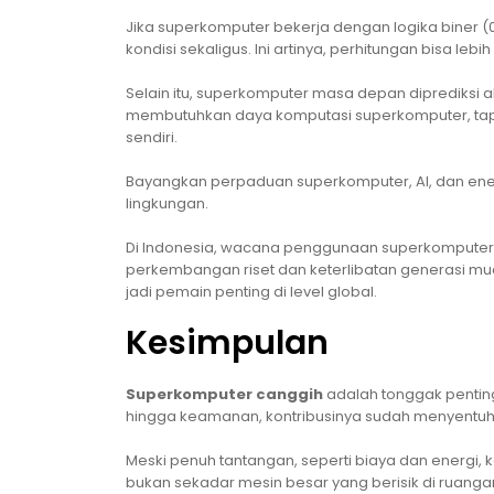
Jika superkomputer bekerja dengan logika biner 
kondisi sekaligus. Ini artinya, perhitungan bisa le
Selain itu, superkomputer masa depan diprediksi 
membutuhkan daya komputasi superkomputer, tapi
sendiri.
Bayangkan perpaduan superkomputer, AI, dan energ
lingkungan.
Di Indonesia, wacana penggunaan superkomputer 
perkembangan riset dan keterlibatan generasi muda
jadi pemain penting di level global.
Kesimpulan
Superkomputer canggih
adalah tonggak penting
hingga keamanan, kontribusinya sudah menyentu
Meski penuh tantangan, seperti biaya dan energ
bukan sekadar mesin besar yang berisik di ruanga