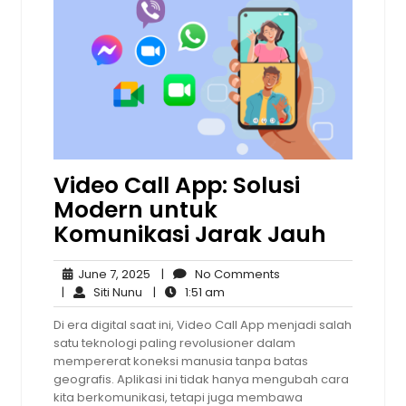
Video Call App: Solusi
Modern untuk
Komunikasi Jarak Jauh
June
No
June 7, 2025
|
No Comments
Siti
7,
1:51
Comments
|
Siti Nunu
|
1:51 am
Nunu
2025
am
Di era digital saat ini, Video Call App menjadi salah
satu teknologi paling revolusioner dalam
mempererat koneksi manusia tanpa batas
geografis. Aplikasi ini tidak hanya mengubah cara
kita berkomunikasi, tetapi juga membawa