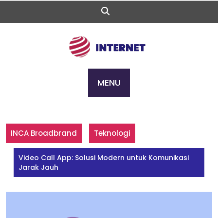
Skip
to
content
MENU
INCA Broadbrand
Teknologi
Video Call App: Solusi Modern untuk Komunikasi
Jarak Jauh