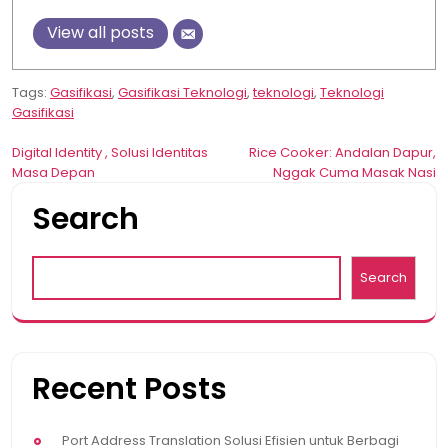
View all posts
Tags:
Gasifikasi
,
Gasifikasi Teknologi
,
teknologi
,
Teknologi
Gasifikasi
Post
Digital Identity , Solusi Identitas
Rice Cooker: Andalan Dapur,
Masa Depan
Nggak Cuma Masak Nasi
navigation
Search
Search
Recent Posts
Port Address Translation Solusi Efisien untuk Berbagi