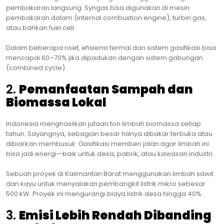
pembakaran langsung. Syngas bisa digunakan di mesin
pembakaran dalam (internal combustion engine), turbin gas,
atau bahkan fuel cell.
Dalam beberapa riset, efisiensi termal dari sistem gasifikasi bisa
mencapai 60–70% jika dipadukan dengan sistem gabungan
(combined cycle).
2.
Pemanfaatan Sampah dan
Biomassa Lokal
Indonesia menghasilkan jutaan ton limbah biomassa setiap
tahun. Sayangnya, sebagian besar hanya dibakar terbuka atau
dibiarkan membusuk. Gasifikasi memberi jalan agar limbah ini
bisa jadi energi—baik untuk desa, pabrik, atau kawasan industri.
Sebuah proyek di Kalimantan Barat menggunakan limbah sawit
dan kayu untuk menyalakan pembangkit listrik mikro sebesar
500 kW. Proyek ini mengurangi biaya listrik desa hingga 40%.
3.
Emisi Lebih Rendah Dibanding