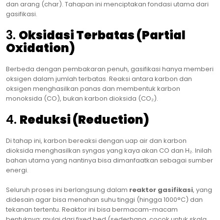
dan arang (char). Tahapan ini menciptakan fondasi utama dari
gasifikasi.
3.
Oksidasi Terbatas (Partial
Oxidation)
Berbeda dengan pembakaran penuh, gasifikasi hanya memberi
oksigen dalam jumlah terbatas. Reaksi antara karbon dan
oksigen menghasilkan panas dan membentuk karbon
monoksida (CO), bukan karbon dioksida (CO₂).
4.
Reduksi (Reduction)
Di tahap ini, karbon bereaksi dengan uap air dan karbon
dioksida menghasilkan syngas yang kaya akan CO dan H₂. Inilah
bahan utama yang nantinya bisa dimanfaatkan sebagai sumber
energi.
Seluruh proses ini berlangsung dalam
reaktor gasifikasi
, yang
didesain agar bisa menahan suhu tinggi (hingga 1000°C) dan
tekanan tertentu. Reaktor ini bisa bermacam-macam
bentuknya: mulai dari fixed bed (sederhana, cocok untuk skala