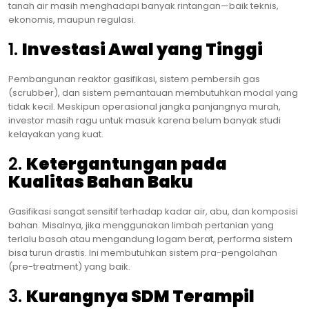
tanah air masih menghadapi banyak rintangan—baik teknis,
ekonomis, maupun regulasi.
1.
Investasi Awal yang Tinggi
Pembangunan reaktor gasifikasi, sistem pembersih gas
(scrubber), dan sistem pemantauan membutuhkan modal yang
tidak kecil. Meskipun operasional jangka panjangnya murah,
investor masih ragu untuk masuk karena belum banyak studi
kelayakan yang kuat.
2.
Ketergantungan pada
Kualitas Bahan Baku
Gasifikasi sangat sensitif terhadap kadar air, abu, dan komposisi
bahan. Misalnya, jika menggunakan limbah pertanian yang
terlalu basah atau mengandung logam berat, performa sistem
bisa turun drastis. Ini membutuhkan sistem pra-pengolahan
(pre-treatment) yang baik.
3.
Kurangnya SDM Terampil