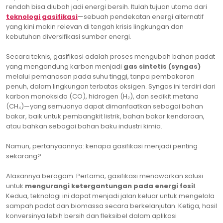
rendah bisa diubah jadi energi bersih. Itulah tujuan utama dari
teknologi gasifikasi
—sebuah pendekatan energi alternatif
yang kini makin relevan di tengah krisis lingkungan dan
kebutuhan diversifikasi sumber energi.
Secara teknis, gasifikasi adalah proses mengubah bahan padat
yang mengandung karbon menjadi
gas sintetis (syngas)
melalui pemanasan pada suhu tinggi, tanpa pembakaran
penuh, dalam lingkungan terbatas oksigen. Syngas ini terdiri dari
karbon monoksida (CO), hidrogen (H₂), dan sedikit metana
(CH₄)—yang semuanya dapat dimanfaatkan sebagai bahan
bakar, baik untuk pembangkit listrik, bahan bakar kendaraan,
atau bahkan sebagai bahan baku industri kimia.
Namun, pertanyaannya: kenapa gasifikasi menjadi penting
sekarang?
Alasannya beragam. Pertama, gasifikasi menawarkan solusi
untuk
mengurangi ketergantungan pada energi fosil
.
Kedua, teknologi ini dapat menjadi jalan keluar untuk mengelola
sampah padat dan biomassa secara berkelanjutan. Ketiga, hasil
konversinya lebih bersih dan fleksibel dalam aplikasi