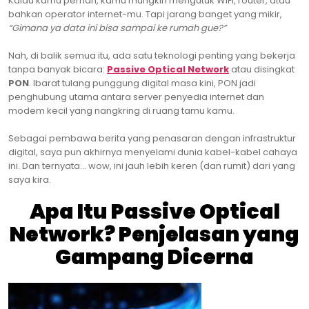
Kalau kamu pernah, kamu mungkin mengutuk WiFi, router, atau
bahkan operator internet-mu. Tapi jarang banget yang mikir,
“Gimana ya data ini bisa sampai ke rumah gue?”
Nah, di balik semua itu, ada satu teknologi penting yang bekerja
tanpa banyak bicara:
Passive Optical Network
atau disingkat
PON
. Ibarat tulang punggung digital masa kini, PON jadi
penghubung utama antara server penyedia internet dan
modem kecil yang nangkring di ruang tamu kamu.
Sebagai pembawa berita yang penasaran dengan infrastruktur
digital, saya pun akhirnya menyelami dunia kabel-kabel cahaya
ini. Dan ternyata… wow, ini jauh lebih keren (dan rumit) dari yang
saya kira.
Apa Itu Passive Optical
Network? Penjelasan yang
Gampang Dicerna