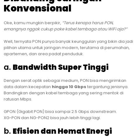
Konvensional
Oke, kamu mungkin berpikir,
“Terus kenapa harus PON,
emangnya nggak cukup pake kabel tembaga atau WiFi aja?”
Well, ternyata PON punya banyak keunggulan yang bikin dia jadi
pilihan utama untuk jaringan modern, terutama di perumahan,
apartemen, dan area padat penduduk.
a.
Bandwidth Super Tinggi
Dengan serat optik sebagai medium, PON bisa mengirimkan
data dalam kecepatan
hingga 10 Gbps
tergantung jenisnya.
Bandingkan dengan kabel tembaga yang sering mentok di
ratusan Mbps.
GPON (Gigabit PON) bisa sampai 2.5 Gbps downstream.
XG-PON dan NG-PON2 bisa jauh lebih tinggi lagi.
b.
Efisien dan Hemat Energi