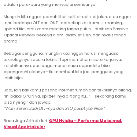
adalah paru-paru yang menyuplai semuanya.
Mungkin kita nggak pernah lihat splitter optik di jalan, atau nggak
tahu bedanya OLT dan ONT, tapi setiap kali kamu streaming,
upload file, atau zoom meeting tanpa putus—di situlah Passive
Optical Network bekerja diam-diam, efisien, dan nyaris tanpa
drama.
Sebagai pengguna, mungkin kita nggak harus menguasai
teknologinya secara teknis. Tapi memahami cara kerjanya,
kelebihannya, dan bagaimana masa depan kita bisa
dipengaruhi olehnya—itu membuat kita jadi pengguna yang
lebih bijak.
Jadi, lain kali kamu pasang internet rumah dan teknisinya bilang,
“Ini pakai GPON ya, splitter-nya di tiang itu…” —sekarang kamu
bisa nyengir dan jawab,
“Wah, keren. Jadi OLT-nya dari STO pusat ya? Nice.”
Baca Juga Artikel dari:
GPU Nvidia – Performa Maksimal,
Visual Spektakuler