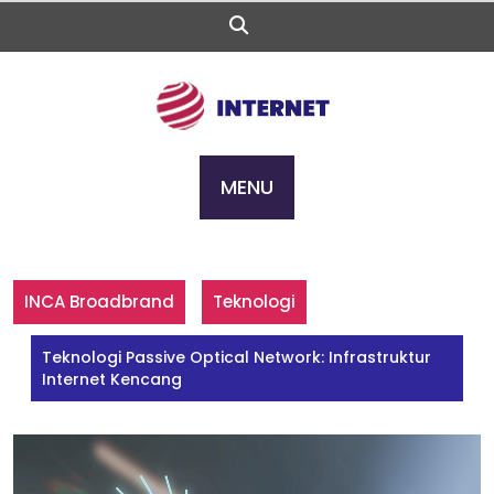
Skip
to
content
MENU
INCA Broadbrand
Teknologi
Teknologi Passive Optical Network: Infrastruktur
Internet Kencang