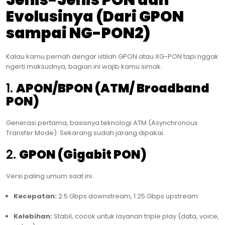
Jenis-Jenis PON dan
Evolusinya (Dari GPON
sampai NG-PON2)
Kalau kamu pernah dengar istilah GPON atau XG-PON tapi nggak
ngerti maksudnya, bagian ini wajib kamu simak.
1.
APON/BPON (ATM/ Broadband
PON)
Generasi pertama, basisnya teknologi ATM (Asynchronous
Transfer Mode). Sekarang sudah jarang dipakai.
2.
GPON (Gigabit PON)
Versi paling umum saat ini.
Kecepatan:
2.5 Gbps downstream, 1.25 Gbps upstream
Kelebihan:
Stabil, cocok untuk layanan triple play (data, voice,