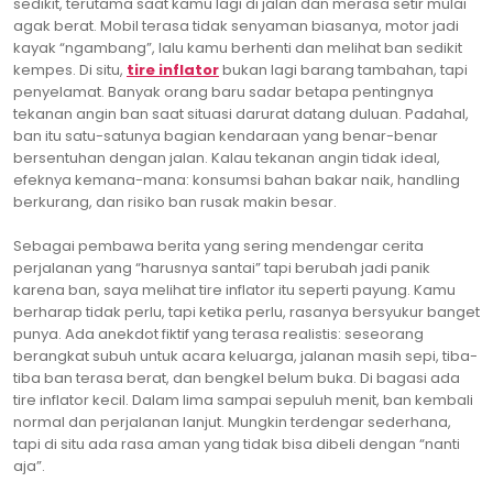
sedikit, terutama saat kamu lagi di jalan dan merasa setir mulai
agak berat. Mobil terasa tidak senyaman biasanya, motor jadi
kayak “ngambang”, lalu kamu berhenti dan melihat ban sedikit
kempes. Di situ,
tire inflator
bukan lagi barang tambahan, tapi
penyelamat. Banyak orang baru sadar betapa pentingnya
tekanan angin ban saat situasi darurat datang duluan. Padahal,
ban itu satu-satunya bagian kendaraan yang benar-benar
bersentuhan dengan jalan. Kalau tekanan angin tidak ideal,
efeknya kemana-mana: konsumsi bahan bakar naik, handling
berkurang, dan risiko ban rusak makin besar.
Sebagai pembawa berita yang sering mendengar cerita
perjalanan yang “harusnya santai” tapi berubah jadi panik
karena ban, saya melihat tire inflator itu seperti payung. Kamu
berharap tidak perlu, tapi ketika perlu, rasanya bersyukur banget
punya. Ada anekdot fiktif yang terasa realistis: seseorang
berangkat subuh untuk acara keluarga, jalanan masih sepi, tiba-
tiba ban terasa berat, dan bengkel belum buka. Di bagasi ada
tire inflator kecil. Dalam lima sampai sepuluh menit, ban kembali
normal dan perjalanan lanjut. Mungkin terdengar sederhana,
tapi di situ ada rasa aman yang tidak bisa dibeli dengan “nanti
aja”.