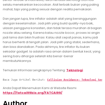
selalu menekankan kecocokan. Alat terbaik bukan yang paling
mahal, tapi yang paling sesuai dengan realita pemakaian.
Dan jangan lupa, tire inflator adalah alat yang bersinggungan
dengan keselamatan. Jadi pilih yang build quality-nya baik,
ulasan pengguna konsisten, dan tidak terasa murahan di bagian
nozzle atau selang. Karena kalau nozzle bocor, proses isi angin
jadi lama dan bikin frustrasi. Kalau alat cepat panas, kamu jadi
harus berhenti di tengah jalan. Jadi pilih yang stabil, sederhana,
dan bisa diandalkan. Pada akhirnya, tire inflator itu bukan
sekadar gadget. Ia adalah rasa aman dalam bentuk kecil, yang
sering baru dihargai setelah kita benar-benar
membutuhkannya.
Temukan Informasi Lengkapnya Tentang:
Teknologi
Baca Juga Artikel Berikut: 
Collision Avoidance: Teknologi Seny
Anda Dapat Menemukan Kami di Website Resmi
https://fatcai99bio.org/FATCAI99/
Author