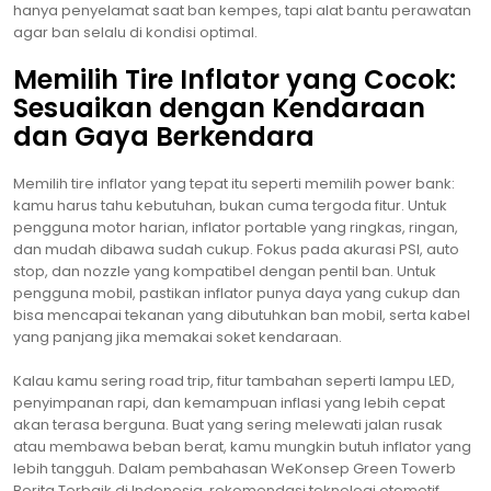
hanya penyelamat saat ban kempes, tapi alat bantu perawatan
agar ban selalu di kondisi optimal.
Memilih Tire Inflator yang Cocok:
Sesuaikan dengan Kendaraan
dan Gaya Berkendara
Memilih tire inflator yang tepat itu seperti memilih power bank:
kamu harus tahu kebutuhan, bukan cuma tergoda fitur. Untuk
pengguna motor harian, inflator portable yang ringkas, ringan,
dan mudah dibawa sudah cukup. Fokus pada akurasi PSI, auto
stop, dan nozzle yang kompatibel dengan pentil ban. Untuk
pengguna mobil, pastikan inflator punya daya yang cukup dan
bisa mencapai tekanan yang dibutuhkan ban mobil, serta kabel
yang panjang jika memakai soket kendaraan.
Kalau kamu sering road trip, fitur tambahan seperti lampu LED,
penyimpanan rapi, dan kemampuan inflasi yang lebih cepat
akan terasa berguna. Buat yang sering melewati jalan rusak
atau membawa beban berat, kamu mungkin butuh inflator yang
lebih tangguh. Dalam pembahasan WeKonsep Green Towerb
Berita Terbaik di Indonesia, rekomendasi teknologi otomotif