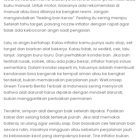
buku manual. Untuk motor, biasanya ada rekomendasi di
manual atau bisa ditanya ke bengkel resmi. Jangan
mengandalkan “feeling ban keras”. Feeling itu sering menipu.
Setelah tahu target, pasang nozzle inflator dengan rapat agar
tidak ada kebocoran angin saat pengisian.
Lalu, isi angin bertahap. Kalau inflator kamu punya auto stop, set
target dan biarkan alat bekerja. Kalau tidak, isi sedikit, cek, lalu
lanjut. Jangan buru-buru. Dan perhatikan kondisi ban. Jika ban
terlihat rusak, sobek, atau ada paku besar, inflator hanya solusi
sementara. Dalam kondisi seperti ini, fokusnya adalah membuat
kendaraan bisa bergerak ke tempat aman atau ke bengkel
terdekat, bukan memaksakan perjalanan jauh. WeKonsep
Green Towerb Berita Terbaik di Indonesia sering menyoroti
bahwa alat darurat harus dipakai dengan mindset darurat,
bukan menggantikan perbaikan permanen.
Terakhir, simpan alat dengan baik setelah dipakai. Pastikan
kabel dan selang tidak tertekuk parah. Jika alat memakai
baterai, isi ulang agar selalu siap. Dan biasakan cek tekanan ban
secara rutin, misalnya mingguan atau sebelum perjalanan jauh.
Ini kebiasaan kecil yang dampaknya besar. Tire inflator bukan