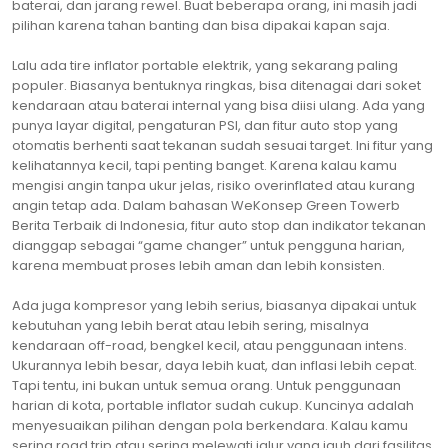
baterai, dan jarang rewel. Buat beberapa orang, ini masih jadi
pilihan karena tahan banting dan bisa dipakai kapan saja.
Lalu ada tire inflator portable elektrik, yang sekarang paling
populer. Biasanya bentuknya ringkas, bisa ditenagai dari soket
kendaraan atau baterai internal yang bisa diisi ulang. Ada yang
punya layar digital, pengaturan PSI, dan fitur auto stop yang
otomatis berhenti saat tekanan sudah sesuai target. Ini fitur yang
kelihatannya kecil, tapi penting banget. Karena kalau kamu
mengisi angin tanpa ukur jelas, risiko overinflated atau kurang
angin tetap ada. Dalam bahasan WeKonsep Green Towerb
Berita Terbaik di Indonesia, fitur auto stop dan indikator tekanan
dianggap sebagai “game changer” untuk pengguna harian,
karena membuat proses lebih aman dan lebih konsisten.
Ada juga kompresor yang lebih serius, biasanya dipakai untuk
kebutuhan yang lebih berat atau lebih sering, misalnya
kendaraan off-road, bengkel kecil, atau penggunaan intens.
Ukurannya lebih besar, daya lebih kuat, dan inflasi lebih cepat.
Tapi tentu, ini bukan untuk semua orang. Untuk penggunaan
harian di kota, portable inflator sudah cukup. Kuncinya adalah
menyesuaikan pilihan dengan pola berkendara. Kalau kamu
sering road trip atau sering melewati jalur yang jauh dari fasilitas,