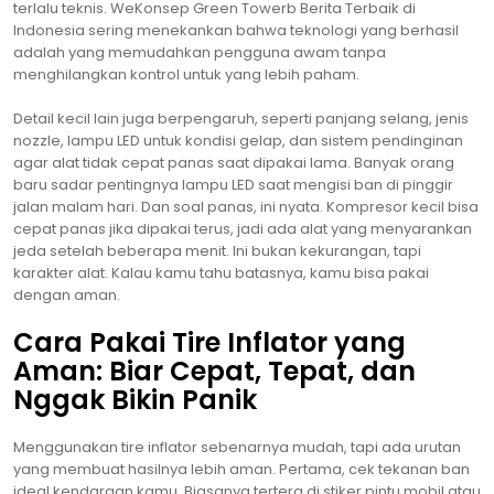
terlalu teknis. WeKonsep Green Towerb Berita Terbaik di
Indonesia sering menekankan bahwa teknologi yang berhasil
adalah yang memudahkan pengguna awam tanpa
menghilangkan kontrol untuk yang lebih paham.
Detail kecil lain juga berpengaruh, seperti panjang selang, jenis
nozzle, lampu LED untuk kondisi gelap, dan sistem pendinginan
agar alat tidak cepat panas saat dipakai lama. Banyak orang
baru sadar pentingnya lampu LED saat mengisi ban di pinggir
jalan malam hari. Dan soal panas, ini nyata. Kompresor kecil bisa
cepat panas jika dipakai terus, jadi ada alat yang menyarankan
jeda setelah beberapa menit. Ini bukan kekurangan, tapi
karakter alat. Kalau kamu tahu batasnya, kamu bisa pakai
dengan aman.
Cara Pakai Tire Inflator yang
Aman: Biar Cepat, Tepat, dan
Nggak Bikin Panik
Menggunakan tire inflator sebenarnya mudah, tapi ada urutan
yang membuat hasilnya lebih aman. Pertama, cek tekanan ban
ideal kendaraan kamu. Biasanya tertera di stiker pintu mobil atau