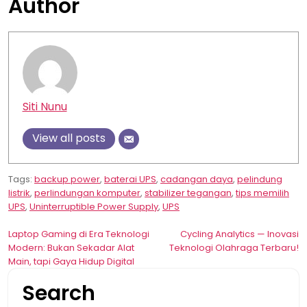
Author
Siti Nunu
View all posts
Tags:
backup power
,
baterai UPS
,
cadangan daya
,
pelindung
listrik
,
perlindungan komputer
,
stabilizer tegangan
,
tips memilih
UPS
,
Uninterruptible Power Supply
,
UPS
Post
Laptop Gaming di Era Teknologi
Cycling Analytics — Inovasi
Modern: Bukan Sekadar Alat
Teknologi Olahraga Terbaru!
navigation
Main, tapi Gaya Hidup Digital
Search