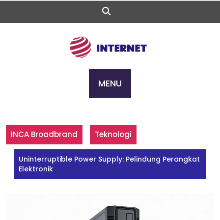
Skip
to
content
MENU
INCA Broadbrand
Teknologi
Uninterruptible Power Supply: Pelindung Perangkat
Elektronik