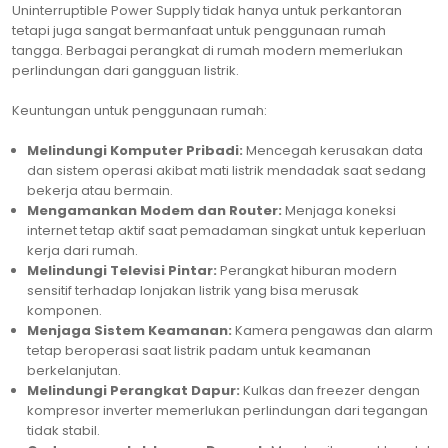
Uninterruptible Power Supply tidak hanya untuk perkantoran
tetapi juga sangat bermanfaat untuk penggunaan rumah
tangga. Berbagai perangkat di rumah modern memerlukan
perlindungan dari gangguan listrik.
Keuntungan untuk penggunaan rumah:
Melindungi Komputer Pribadi:
Mencegah kerusakan data
dan sistem operasi akibat mati listrik mendadak saat sedang
bekerja atau bermain.
Mengamankan Modem dan Router:
Menjaga koneksi
internet tetap aktif saat pemadaman singkat untuk keperluan
kerja dari rumah.
Melindungi Televisi Pintar:
Perangkat hiburan modern
sensitif terhadap lonjakan listrik yang bisa merusak
komponen.
Menjaga Sistem Keamanan:
Kamera pengawas dan alarm
tetap beroperasi saat listrik padam untuk keamanan
berkelanjutan.
Melindungi Perangkat Dapur:
Kulkas dan freezer dengan
kompresor inverter memerlukan perlindungan dari tegangan
tidak stabil.