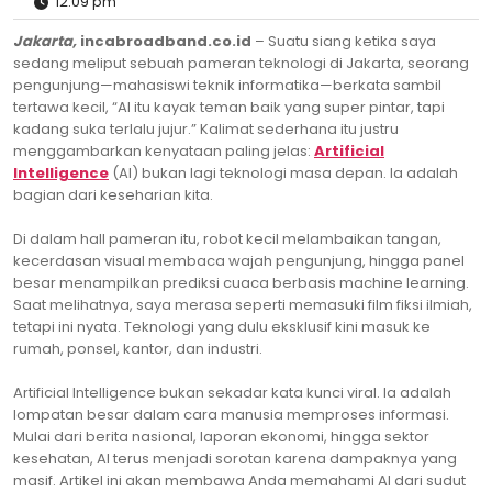
12:09 pm
Jakarta,
incabroadband.co.id
– Suatu siang ketika saya
sedang meliput sebuah pameran teknologi di Jakarta, seorang
pengunjung—mahasiswi teknik informatika—berkata sambil
tertawa kecil, “AI itu kayak teman baik yang super pintar, tapi
kadang suka terlalu jujur.” Kalimat sederhana itu justru
menggambarkan kenyataan paling jelas:
Artificial
Intelligence
(AI) bukan lagi teknologi masa depan. Ia adalah
bagian dari keseharian kita.
Di dalam hall pameran itu, robot kecil melambaikan tangan,
kecerdasan visual membaca wajah pengunjung, hingga panel
besar menampilkan prediksi cuaca berbasis machine learning.
Saat melihatnya, saya merasa seperti memasuki film fiksi ilmiah,
tetapi ini nyata. Teknologi yang dulu eksklusif kini masuk ke
rumah, ponsel, kantor, dan industri.
Artificial Intelligence bukan sekadar kata kunci viral. Ia adalah
lompatan besar dalam cara manusia memproses informasi.
Mulai dari berita nasional, laporan ekonomi, hingga sektor
kesehatan, AI terus menjadi sorotan karena dampaknya yang
masif. Artikel ini akan membawa Anda memahami AI dari sudut