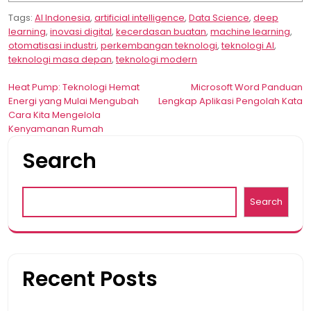
Tags:
AI Indonesia
,
artificial intelligence
,
Data Science
,
deep
learning
,
inovasi digital
,
kecerdasan buatan
,
machine learning
,
otomatisasi industri
,
perkembangan teknologi
,
teknologi AI
,
teknologi masa depan
,
teknologi modern
Post
Heat Pump: Teknologi Hemat
Microsoft Word Panduan
Energi yang Mulai Mengubah
Lengkap Aplikasi Pengolah Kata
navigation
Cara Kita Mengelola
Kenyamanan Rumah
Search
Search
Recent Posts