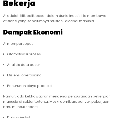
Bekerja
AI adalah titik balik besar dalam dunia industri. Ia membawa
efisiensi yang sebelumnya mustahil dicapai manusia.
Dampak Ekonomi
AI mempercepat:
Otomatisasi proses
Analisis data besar
Efisiensi operasional
Penurunan biaya produksi
Namun, ada kekhawatiran mengenai pengurangan pekerjaan
manusia di sektor tertentu. Meski demikian, banyak pekerjaan
baru muncul seperti:
Data scientist