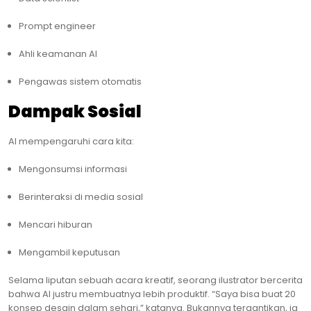
Prompt engineer
Ahli keamanan AI
Pengawas sistem otomatis
Dampak Sosial
AI mempengaruhi cara kita:
Mengonsumsi informasi
Berinteraksi di media sosial
Mencari hiburan
Mengambil keputusan
Selama liputan sebuah acara kreatif, seorang ilustrator bercerita
bahwa AI justru membuatnya lebih produktif. “Saya bisa buat 20
konsep desain dalam sehari,” katanya. Bukannya tergantikan, ia