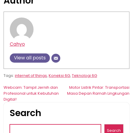
Author
Cahyo
View all posts
Tags:
internet of things
,
Koneksi 6G
,
Teknologi 6G
Post
Webcam: Tampil Jernih dan
Motor Listrik Pintar: Transportasi
Profesional untuk Kebutuhan
Masa Depan Ramah Lingkungan
navigation
Digital!
Search
Search