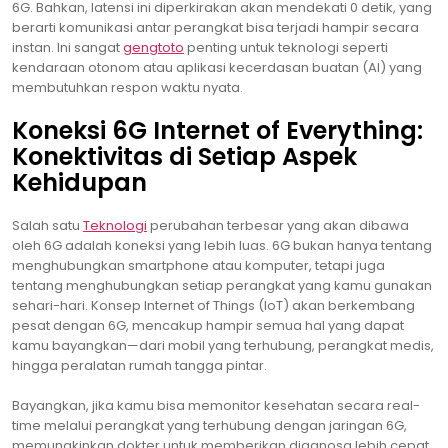
6G. Bahkan, latensi ini diperkirakan akan mendekati 0 detik, yang
berarti komunikasi antar perangkat bisa terjadi hampir secara
instan. Ini sangat
gengtoto
penting untuk teknologi seperti
kendaraan otonom atau aplikasi kecerdasan buatan (AI) yang
membutuhkan respon waktu nyata.
Koneksi 6G Internet of Everything:
Konektivitas di Setiap Aspek
Kehidupan
Salah satu
Teknologi
perubahan terbesar yang akan dibawa
oleh 6G adalah koneksi yang lebih luas. 6G bukan hanya tentang
menghubungkan smartphone atau komputer, tetapi juga
tentang menghubungkan setiap perangkat yang kamu gunakan
sehari-hari. Konsep Internet of Things (IoT) akan berkembang
pesat dengan 6G, mencakup hampir semua hal yang dapat
kamu bayangkan—dari mobil yang terhubung, perangkat medis,
hingga peralatan rumah tangga pintar.
Bayangkan, jika kamu bisa memonitor kesehatan secara real-
time melalui perangkat yang terhubung dengan jaringan 6G,
memungkinkan dokter untuk memberikan diagnosa lebih cepat